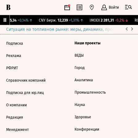
Войти
BI
115,34
+0,14%
↑
CNY Бирж.
12,239
+1,31%
↑
IMOEX
2 281,31
-0,2%
↓
RG
Ситуация на топливном рынке: меры, динамика, прогнозы
Выб
Наши проекты
Подписка
ВЕДЫ
Реклама
Город
РФРИТ
Аналитика
Справочник компаний
Промышленность
Подписка для юр.лиц
Наука
О компании
Здоровье
Редакция
Конференции
Менеджмент