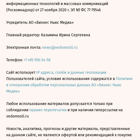
информационных технологий и массовых коммуникаций
(Роскомнадзор) от 27 ноября 2020 г. ЭЛ № ФС 77-79546
Учредитель: АО «Бизнес Ньюс Медиа»
Главный редактор: Казьмина Ирина Сергеевна
Электронная почта:
news@vedomosti.ru
Телефон:
+7 495 956-34-58
Сайт использует
IP адреса, cookie и данные геолокации
Пользователей сайта, условия использования содержатся в
Политике
в отношении обработки персональных данных АО «Бизнес Ньюс
Медиа»
Любое использование материалов допускается только при
соблюдении
правил перепечатки
и при наличии гиперссылки на
vedomosti.ru
Новости, аналитика, прогнозы и другие материалы, представленные
на данном сайте, не являются офертой или рекомендацией к покупке