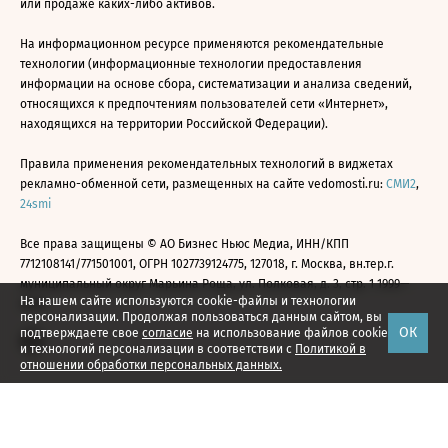
или продаже каких-либо активов.
На информационном ресурсе применяются рекомендательные
технологии (информационные технологии предоставления
информации на основе сбора, систематизации и анализа сведений,
относящихся к предпочтениям пользователей сети «Интернет»,
находящихся на территории Российской Федерации).
Правила применения рекомендательных технологий в виджетах
рекламно-обменной сети, размещенных на сайте vedomosti.ru:
СМИ2
,
24smi
Все права защищены © АО Бизнес Ньюс Медиа, ИНН/КПП
7712108141/771501001, ОГРН 1027739124775, 127018, г. Москва, вн.тер.г.
муниципальный округ Марьина Роща, ул. Полковая, д. 3, стр. 1 1999—
На нашем сайте используются cookie-файлы и технологии
2026
персонализации. Продолжая пользоваться данным сайтом, вы
ОК
подтверждаете свое
согласие
на использование файлов cookie
и технологий персонализации в соответствии с
Политикой в
отношении обработки персональных данных.