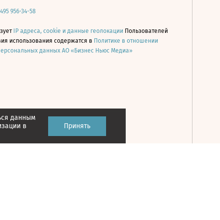
 495 956-34-58
ьзует
IP адреса, cookie и данные геолокации
Пользователей
овия использования содержатся в
Политике в отношении
персональных данных АО «Бизнес Ньюс Медиа»
ься данным
Принять
изации в