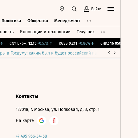
Войти
Политика
Общество
Менеджмент
нность
Инновации и технологии
Техуспех
ть
Политика
Общество
Менеджмент
↑
CNY Бирж.
12,15
+0,57%
↑
RGSS
0,211
+0,86%
↑
CHKZ
16 050
-0,93%
↓
ры в Госдуму: каким был и будет российский парламент
Война н
Контакты
127018, г. Москва, ул. Полковая, д. 3, стр. 1
На карте
+7 495 956-34-58