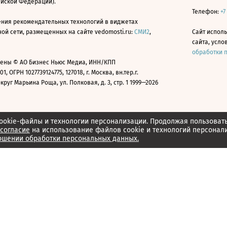
ийской Федерации).
Телефон:
+7
ния рекомендательных технологий в виджетах
й сети, размещенных на сайте vedomosti.ru:
СМИ2
,
Сайт испол
сайта, усл
обработки 
ены © АО Бизнес Ньюс Медиа, ИНН/КПП
01, ОГРН 1027739124775, 127018, г. Москва, вн.тер.г.
уг Марьина Роща, ул. Полковая, д. 3, стр. 1 1999—2026
ookie-файлы и технологии персонализации. Продолжая пользоват
согласие
на использование файлов cookie и технологий персонал
ошении обработки персональных данных.