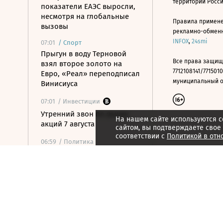
территории Росс
показатели ЕАЭС выросли,
несмотря на глобальные
Правила примене
вызовы
рекламно-обменно
INFOX
,
24smi
07:01
/
Спорт
Прыгун в воду Терновой
Все права защищ
взял второе золото на
7712108141/7715010
Евро, «Реал» переподписал
муниципальный окр
Винисиуса
07:01
/ Инвестиции
Утренний звон по рынку
На нашем сайте используются c
акций 7 августа
сайтом, вы подтверждаете свое
соответствии с
Политикой в отн
06:59
/ Политика
Мишустин: в ЕАЭС будут
единые правила торговли
для маркетплейсов
06:56
/ Общество
В Москве задержали свыше
20 человек за работу в