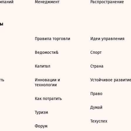
мпаний
Менеджмент
Распространение
ты
Правила торговли
Идеи управления
Ведомости&
Спорт
Капитал
Страна
ть
Инновации и
Устойчивое развити
технологии
Право
Как потратить
Думай
Туризм
Техуспех
Форум