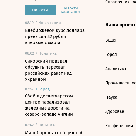
Справочник ко
Новости
Новости
компаний
08:10
/ Инвестиции
Наши проек
Внебиржевой курс доллара
превысил 82 рубля
ВЕДЫ
впервые с марта
08:02
/ Политика
Город
Сикорский призвал
обсудить перехват
Аналитика
российских ракет над
Украиной
Промышленнос
07:47
/
Город
Сбой в диспетчерском
Наука
центре парализовал
железные дороги на
Здоровье
северо-западе Англии
07:42
/ Политика
Конференции
Минобороны сообщило об