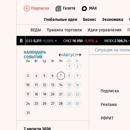
Подписка
Газета
MAX
Глобальные идеи
Бизнес
Экономика
ВЕДЫ
Правила торговли
Идеи управления
Г
Глобальные идеи
Бизнес
Экономик
5
+0,57%
↑
RGSS
0,211
+0,86%
↑
CHKZ
16 050
-0,93%
↓
IMOEX
2 306,74
+0
Ситуация на топл
КАЛЕНДАРЬ
Август
СОБЫТИЙ
Пн
Вт
Ср
Чт
Пт
Сб
Вс
1
2
3
4
5
6
7
8
9
10
11
12
13
14
15
16
Подписка
17
18
19
20
21
22
23
24
25
26
27
28
29
30
Реклама
31
РФРИТ
7 августа 2026