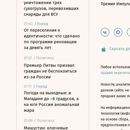
уничтожении трех
Премия Импул
сухогрузов, перевозивших
снаряды для ВСУ
07:40
/
Город
От переселения к
идентичности: что сделано
по программе реновации
за девять лет
Скачать дл
07:27
/ Политика
Премьер Литвы призвал
Любое использов
граждан не беспокоиться
правил перепеч
из-за России
Новости, аналити
07:11
/
Город
данном сайте, не
Погода на выходные: в
продаже каких-л
Магадане до –6 градусов, а
на юге России аномальная
На информацион
жара
технологии (инф
на основе сбора,
07:09
/ Политика
предпочтениям п
Мишустин: ключевые