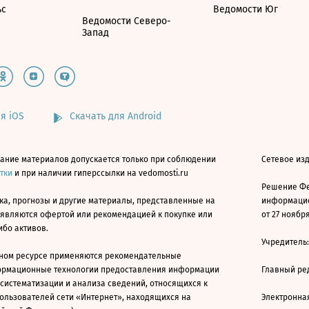
ьс
Ведомости Юг
Ведомости Северо-
Запад
я iOS
Скачать для Android
ание материалов допускается только при соблюдении
Сетевое изд
атки
и при наличии гиперссылки на vedomosti.ru
Решение Фе
ка, прогнозы и другие материалы, представленные на
информацио
 являются офертой или рекомендацией к покупке или
от 27 ноября
ибо активов.
Учредитель
ном ресурсе применяются рекомендательные
ормационные технологии предоставления информации
Главный ре
 систематизации и анализа сведений, относящихся к
ользователей сети «Интернет», находящихся на
Электронна