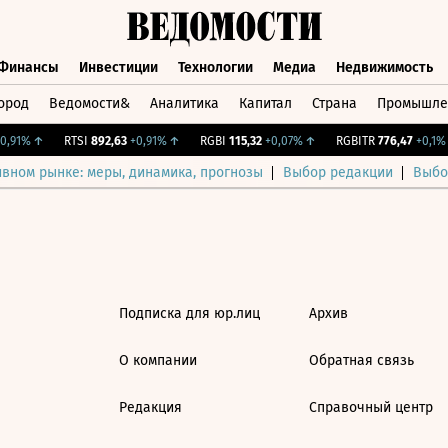
Финансы
Инвестиции
Технологии
Медиа
Недвижимость
ород
Ведомости&
Аналитика
Капитал
Страна
Промышле
а
Финансы
Инвестиции
Технологии
Медиа
Недвижимос
,91%
↑
RTSI
892,63
+0,91%
↑
RGBI
115,32
+0,07%
↑
RGBITR
776,47
+0,1%
ивном рынке: меры, динамика, прогнозы
Выбор редакции
Выбо
Подписка для юр.лиц
Архив
О компании
Обратная связь
Редакция
Справочный центр