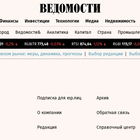
Финансы
Инвестиции
Технологии
Медиа
Недвижимость
ород
Ведомости&
Аналитика
Капитал
Страна
Промышле
а
Финансы
Инвестиции
Технологии
Медиа
Недвижимос
1
-0,2%
↓
RGBITR
775,48
-0,03%
↓
RTSI
874,64
-1,12%
↓
RGBI
115,17
-0,06
ивном рынке: меры, динамика, прогнозы
Выбор редакции
Выбо
Подписка для юр.лиц
Архив
О компании
Обратная связь
Редакция
Справочный центр