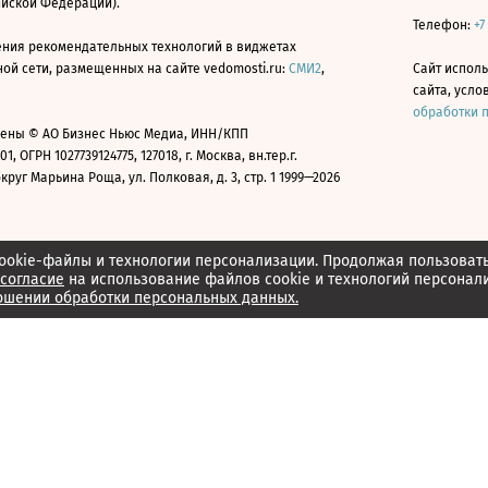
ийской Федерации).
Телефон:
+7
ния рекомендательных технологий в виджетах
й сети, размещенных на сайте vedomosti.ru:
СМИ2
,
Сайт испол
сайта, усл
обработки 
ены © АО Бизнес Ньюс Медиа, ИНН/КПП
01, ОГРН 1027739124775, 127018, г. Москва, вн.тер.г.
уг Марьина Роща, ул. Полковая, д. 3, стр. 1 1999—2026
ookie-файлы и технологии персонализации. Продолжая пользоват
согласие
на использование файлов cookie и технологий персонал
ошении обработки персональных данных.