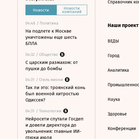
Справочник ко
Новости
Новости
компаний
04:48
/ Политика
Наши проек
На подлете к Москве
уничтожены еще шесть
ВЕДЫ
БПЛА
04:32
/ Общество
Город
С царским размахом: от
пушки до бомбы
Аналитика
04:31
/ Стиль жизни
Промышленнос
Так ли это: троянский конь
был военной хитростью
Наука
Одиссея?
04:31
/ Технологии
Здоровье
Нейросети спутали Госдеп
и довели директора до
Конференции
увольнения: главные ИИ-
глюки июля