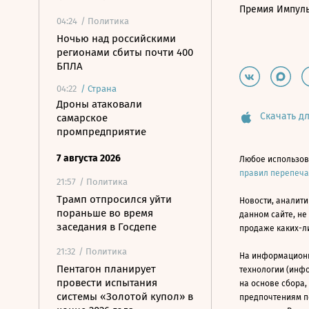
Премия Импул
04:24
/ Политика
Ночью над российскими
регионами сбиты почти 400
БПЛА
04:22
/
Страна
Дроны атаковали
Скачать дл
самарское
промпредприятие
7 августа 2026
Любое использов
правил перепеч
21:57
/ Политика
Трамп отпросился уйти
Новости, аналити
пораньше во время
данном сайте, не
заседания в Госдепе
продаже каких-л
21:32
/ Политика
На информацион
Пентагон планирует
технологии (инф
провести испытания
на основе сбора,
системы «Золотой купол» в
предпочтениям п