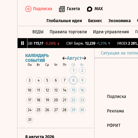
Подписка
Газета
MAX
Глобальные идеи
Бизнес
Экономика
ВЕДЫ
Правила торговли
Идеи управления
Г
Глобальные идеи
Бизнес
Экономик
4
-1,12%
↓
RGBI
115,17
-0,06%
↓
CNY Бирж.
12,239
+1,31%
↑
IMOEX
2 281,3
Ситуация на топл
КАЛЕНДАРЬ
Август
СОБЫТИЙ
Пн
Вт
Ср
Чт
Пт
Сб
Вс
1
2
3
4
5
6
7
8
9
10
11
12
13
14
15
16
Подписка
17
18
19
20
21
22
23
24
25
26
27
28
29
30
Реклама
31
РФРИТ
8 августа 2026