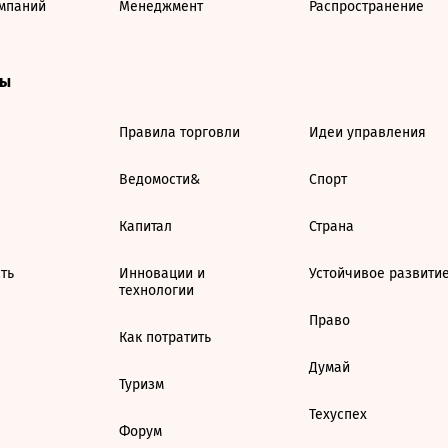
мпаний
Менеджмент
Распространение
ты
Правила торговли
Идеи управления
Ведомости&
Спорт
Капитал
Страна
ть
Инновации и
Устойчивое развити
технологии
Право
Как потратить
Думай
Туризм
Техуспех
Форум