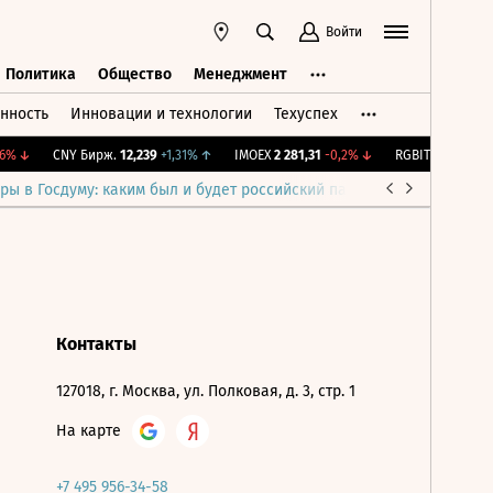
Войти
Политика
Общество
Менеджмент
нность
Инновации и технологии
Техуспех
ть
Политика
Общество
Менеджмент
%
↓
CNY Бирж.
12,239
+1,31%
↑
IMOEX
2 281,31
-0,2%
↓
RGBITR
775,48
-0
ры в Госдуму: каким был и будет российский парламент
Война н
Контакты
127018, г. Москва, ул. Полковая, д. 3, стр. 1
На карте
+7 495 956-34-58