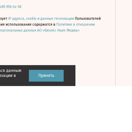
 495 956-34-58
ьзует
IP адреса, cookie и данные геолокации
Пользователей
овия использования содержатся в
Политике в отношении
персональных данных АО «Бизнес Ньюс Медиа»
ься данным
Принять
изации в