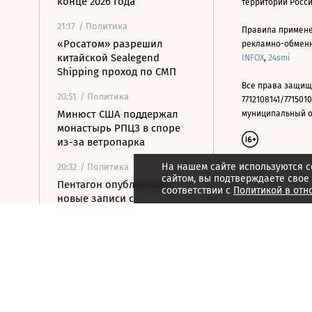
конце 2026 года
территории Росс
21:17
/ Политика
Правила примене
«Росатом» разрешил
рекламно-обменно
китайской Sealegend
INFOX
,
24smi
Shipping проход по СМП
Все права защищ
20:51
/ Политика
7712108141/7715010
Минюст США поддержал
муниципальный окр
монастырь РПЦЗ в споре
из-за ветропарка
На нашем сайте используются c
20:32
/ Политика
сайтом, вы подтверждаете свое
Пентагон опубликовал
соответствии с
Политикой в отн
новые записи с
неопознанными
летающими объектами
20:11
/ Политика
Испания ввела временный
контроль для
путешественников из
Италии