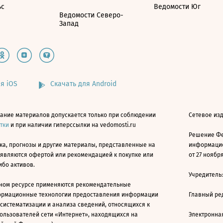
ьс
Ведомости Юг
Ведомости Северо-
Запад
я iOS
Скачать для Android
ание материалов допускается только при соблюдении
Сетевое изд
атки
и при наличии гиперссылки на vedomosti.ru
Решение Фе
ка, прогнозы и другие материалы, представленные на
информацио
 являются офертой или рекомендацией к покупке или
от 27 ноября
ибо активов.
Учредитель
ном ресурсе применяются рекомендательные
ормационные технологии предоставления информации
Главный ре
 систематизации и анализа сведений, относящихся к
ользователей сети «Интернет», находящихся на
Электронна