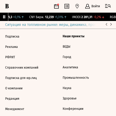
Войти
BI
115,3
+0,1%
↑
CNY Бирж.
12,239
+1,31%
↑
IMOEX
2 281,31
-0,2%
↓
RGBI
Ситуация на топливном рынке: меры, динамика, прогнозы
Выб
Наши проекты
Подписка
ВЕДЫ
Реклама
Город
РФРИТ
Аналитика
Справочник компаний
Промышленность
Подписка для юр.лиц
Наука
О компании
Здоровье
Редакция
Конференции
Менеджмент