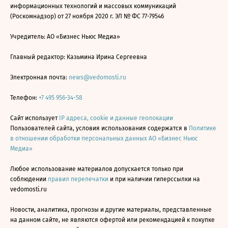
информационных технологий и массовых коммуникаций
(Роскомнадзор) от 27 ноября 2020 г. ЭЛ № ФС 77-79546
Учредитель: АО «Бизнес Ньюс Медиа»
Главный редактор: Казьмина Ирина Сергеевна
Электронная почта:
news@vedomosti.ru
Телефон:
+7 495 956-34-58
Сайт использует
IP адреса, cookie и данные геолокации
Пользователей сайта, условия использования содержатся в
Политике
в отношении обработки персональных данных АО «Бизнес Ньюс
Медиа»
Любое использование материалов допускается только при
соблюдении
правил перепечатки
и при наличии гиперссылки на
vedomosti.ru
Новости, аналитика, прогнозы и другие материалы, представленные
на данном сайте, не являются офертой или рекомендацией к покупке