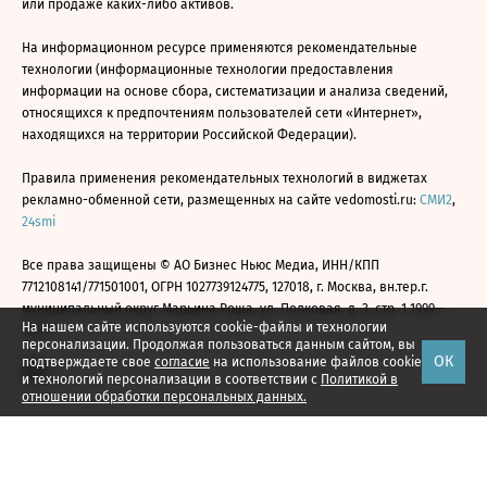
или продаже каких-либо активов.
На информационном ресурсе применяются рекомендательные
технологии (информационные технологии предоставления
информации на основе сбора, систематизации и анализа сведений,
относящихся к предпочтениям пользователей сети «Интернет»,
находящихся на территории Российской Федерации).
Правила применения рекомендательных технологий в виджетах
рекламно-обменной сети, размещенных на сайте vedomosti.ru:
СМИ2
,
24smi
Все права защищены © АО Бизнес Ньюс Медиа, ИНН/КПП
7712108141/771501001, ОГРН 1027739124775, 127018, г. Москва, вн.тер.г.
муниципальный округ Марьина Роща, ул. Полковая, д. 3, стр. 1 1999—
На нашем сайте используются cookie-файлы и технологии
2026
персонализации. Продолжая пользоваться данным сайтом, вы
ОК
подтверждаете свое
согласие
на использование файлов cookie
и технологий персонализации в соответствии с
Политикой в
отношении обработки персональных данных.