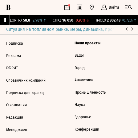
Войти
VEON-RX
58,8
+2,98%
↑
CHKZ
16 050
-0,93%
↓
IMOEX
2 302,43
+0,72%
↑
Ситуация на топливном рынке: меры, динамика, прогнозы
Выб
Наши проекты
Подписка
ВЕДЫ
Реклама
Город
РФРИТ
Аналитика
Справочник компаний
Промышленность
Подписка для юр.лиц
Наука
О компании
Здоровье
Редакция
Конференции
Менеджмент