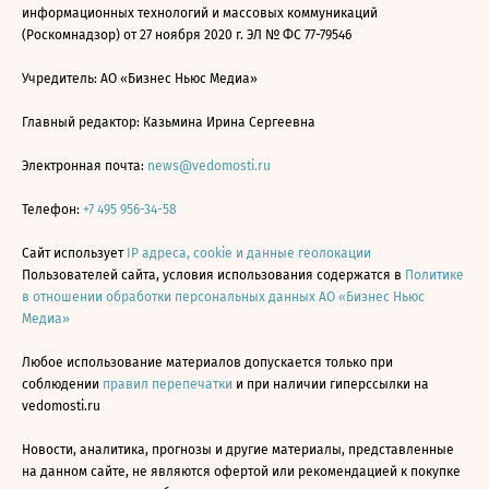
информационных технологий и массовых коммуникаций
(Роскомнадзор) от 27 ноября 2020 г. ЭЛ № ФС 77-79546
Учредитель: АО «Бизнес Ньюс Медиа»
Главный редактор: Казьмина Ирина Сергеевна
Электронная почта:
news@vedomosti.ru
Телефон:
+7 495 956-34-58
Сайт использует
IP адреса, cookie и данные геолокации
Пользователей сайта, условия использования содержатся в
Политике
в отношении обработки персональных данных АО «Бизнес Ньюс
Медиа»
Любое использование материалов допускается только при
соблюдении
правил перепечатки
и при наличии гиперссылки на
vedomosti.ru
Новости, аналитика, прогнозы и другие материалы, представленные
на данном сайте, не являются офертой или рекомендацией к покупке