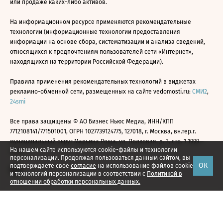
или продаже каких-либо активов.
На информационном ресурсе применяются рекомендательные
технологии (информационные технологии предоставления
информации на основе сбора, систематизации и анализа сведений,
относящихся к предпочтениям пользователей сети «Интернет»,
находящихся на территории Российской Федерации).
Правила применения рекомендательных технологий в виджетах
рекламно-обменной сети, размещенных на сайте vedomosti.ru:
СМИ2
,
24smi
Все права защищены © АО Бизнес Ньюс Медиа, ИНН/КПП
7712108141/771501001, ОГРН 1027739124775, 127018, г. Москва, вн.тер.г.
муниципальный округ Марьина Роща, ул. Полковая, д. 3, стр. 1 1999—
На нашем сайте используются cookie-файлы и технологии
2026
персонализации. Продолжая пользоваться данным сайтом, вы
ОК
подтверждаете свое
согласие
на использование файлов cookie
и технологий персонализации в соответствии с
Политикой в
отношении обработки персональных данных.