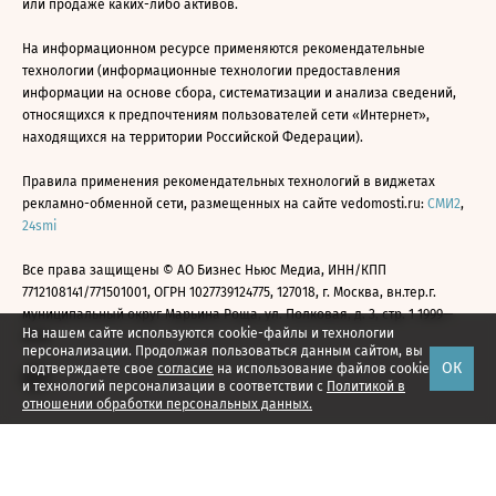
или продаже каких-либо активов.
На информационном ресурсе применяются рекомендательные
технологии (информационные технологии предоставления
информации на основе сбора, систематизации и анализа сведений,
относящихся к предпочтениям пользователей сети «Интернет»,
находящихся на территории Российской Федерации).
Правила применения рекомендательных технологий в виджетах
рекламно-обменной сети, размещенных на сайте vedomosti.ru:
СМИ2
,
24smi
Все права защищены © АО Бизнес Ньюс Медиа, ИНН/КПП
7712108141/771501001, ОГРН 1027739124775, 127018, г. Москва, вн.тер.г.
муниципальный округ Марьина Роща, ул. Полковая, д. 3, стр. 1 1999—
На нашем сайте используются cookie-файлы и технологии
2026
персонализации. Продолжая пользоваться данным сайтом, вы
ОК
подтверждаете свое
согласие
на использование файлов cookie
и технологий персонализации в соответствии с
Политикой в
отношении обработки персональных данных.