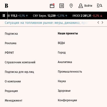
Войти
RGBI
115,3
+0,1%
↑
CNY Бирж.
12,239
+1,31%
↑
IMOEX
2 281,31
-0,2%
↓
Ситуация на топливном рынке: меры, динамика, прогнозы
Выб
Наши проекты
Подписка
ВЕДЫ
Реклама
Город
РФРИТ
Аналитика
Справочник компаний
Промышленность
Подписка для юр.лиц
Наука
О компании
Здоровье
Редакция
Конференции
Менеджмент