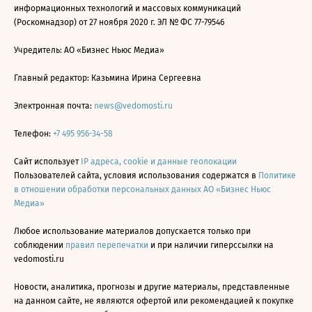
информационных технологий и массовых коммуникаций
(Роскомнадзор) от 27 ноября 2020 г. ЭЛ № ФС 77-79546
Учредитель: АО «Бизнес Ньюс Медиа»
Главный редактор: Казьмина Ирина Сергеевна
Электронная почта:
news@vedomosti.ru
Телефон:
+7 495 956-34-58
Сайт использует
IP адреса, cookie и данные геолокации
Пользователей сайта, условия использования содержатся в
Политике
в отношении обработки персональных данных АО «Бизнес Ньюс
Медиа»
Любое использование материалов допускается только при
соблюдении
правил перепечатки
и при наличии гиперссылки на
vedomosti.ru
Новости, аналитика, прогнозы и другие материалы, представленные
на данном сайте, не являются офертой или рекомендацией к покупке