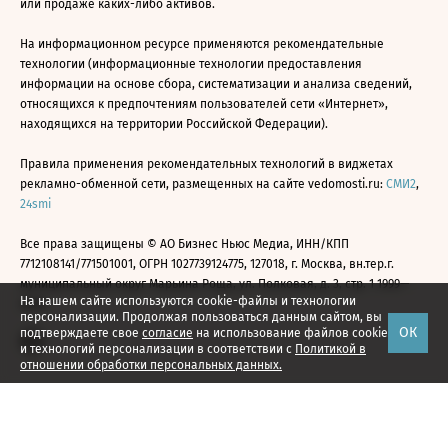
или продаже каких-либо активов.
На информационном ресурсе применяются рекомендательные
технологии (информационные технологии предоставления
информации на основе сбора, систематизации и анализа сведений,
относящихся к предпочтениям пользователей сети «Интернет»,
находящихся на территории Российской Федерации).
Правила применения рекомендательных технологий в виджетах
рекламно-обменной сети, размещенных на сайте vedomosti.ru:
СМИ2
,
24smi
Все права защищены © АО Бизнес Ньюс Медиа, ИНН/КПП
7712108141/771501001, ОГРН 1027739124775, 127018, г. Москва, вн.тер.г.
муниципальный округ Марьина Роща, ул. Полковая, д. 3, стр. 1 1999—
На нашем сайте используются cookie-файлы и технологии
2026
персонализации. Продолжая пользоваться данным сайтом, вы
ОК
подтверждаете свое
согласие
на использование файлов cookie
и технологий персонализации в соответствии с
Политикой в
отношении обработки персональных данных.