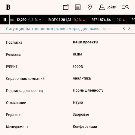
Войти
NY Бирж.
12,239
+1,31%
↑
IMOEX
2 281,31
-0,2%
↓
RTSI
874,64
-1,12%
↓
RG
Ситуация на топливном рынке: меры, динамика, прогнозы
Выб
Наши проекты
Подписка
ВЕДЫ
Реклама
Город
РФРИТ
Аналитика
Справочник компаний
Промышленность
Подписка для юр.лиц
Наука
О компании
Здоровье
Редакция
Конференции
Менеджмент