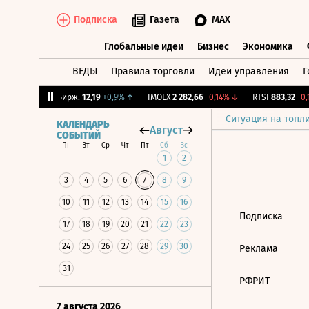
Подписка
Газета
MAX
Глобальные идеи
Бизнес
Экономика
ВЕДЫ
Правила торговли
Идеи управления
Г
Глобальные идеи
Бизнес
Экономик
19%
↓
CNY Бирж.
12,19
+0,9%
↑
IMOEX
2 282,66
-0,14%
↓
RTSI
883,32
-0,1
Ситуация на топл
КАЛЕНДАРЬ
Август
СОБЫТИЙ
Пн
Вт
Ср
Чт
Пт
Сб
Вс
1
2
3
4
5
6
7
8
9
10
11
12
13
14
15
16
Подписка
17
18
19
20
21
22
23
24
25
26
27
28
29
30
Реклама
31
РФРИТ
7 августа 2026