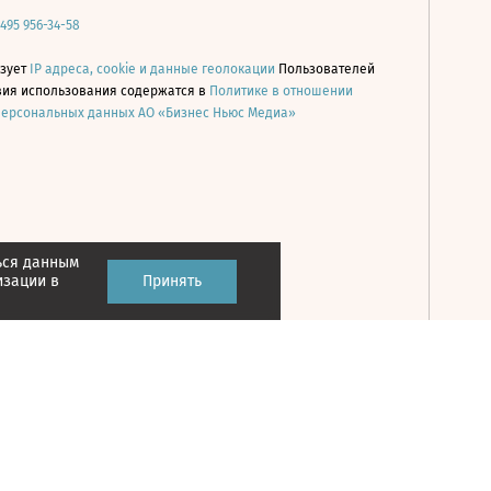
 495 956-34-58
ьзует
IP адреса, cookie и данные геолокации
Пользователей
овия использования содержатся в
Политике в отношении
персональных данных АО «Бизнес Ньюс Медиа»
ься данным
Принять
изации в