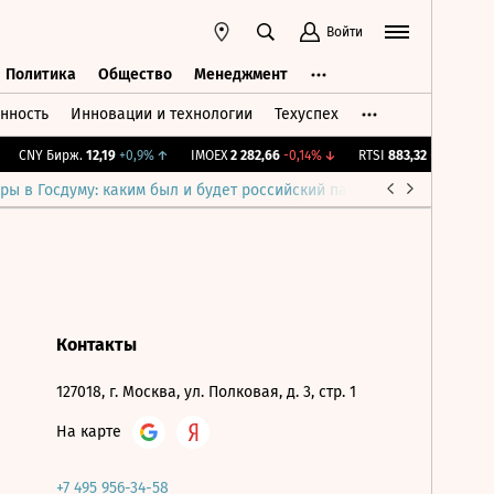
Войти
Политика
Общество
Менеджмент
нность
Инновации и технологии
Техуспех
ть
Политика
Общество
Менеджмент
CNY Бирж.
12,19
+0,9%
↑
IMOEX
2 282,66
-0,14%
↓
RTSI
883,32
-0,14%
↓
ры в Госдуму: каким был и будет российский парламент
Война н
Контакты
127018, г. Москва, ул. Полковая, д. 3, стр. 1
На карте
+7 495 956-34-58