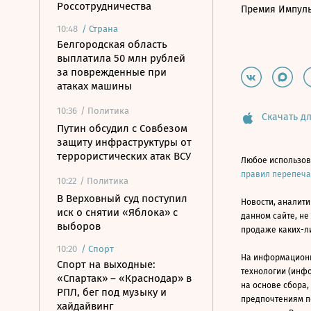
Россотрудничества
Премия Импул
10:48
/
Страна
Белгородская область
выплатила 50 млн рублей
за поврежденные при
атаках машины
10:36
/ Политика
Скачать дл
Путин обсудил с Совбезом
защиту инфраструктуры от
террористических атак ВСУ
Любое использов
правил перепеч
10:22
/ Политика
В Верховный суд поступил
Новости, аналити
иск о снятии «Яблока» с
данном сайте, не
выборов
продаже каких-л
10:20
/
Спорт
На информацион
Спорт на выходные:
технологии (инф
«Спартак» – «Краснодар» в
на основе сбора,
РПЛ, бег под музыку и
предпочтениям п
хайдайвинг