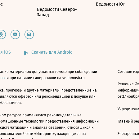
ьс
Ведомости Юг
Ведомости Северо-
Запад
я iOS
Скачать для Android
ание материалов допускается только при соблюдении
Сетевое изд
атки
и при наличии гиперссылки на vedomosti.ru
Решение Фе
ка, прогнозы и другие материалы, представленные на
информацио
 являются офертой или рекомендацией к покупке или
от 27 ноября
ибо активов.
Учредитель
ном ресурсе применяются рекомендательные
ормационные технологии предоставления информации
Главный ре
 систематизации и анализа сведений, относящихся к
ользователей сети «Интернет», находящихся на
Электронна