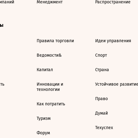
мпаний
Менеджмент
Распространение
ты
Правила торговли
Идеи управления
Ведомости&
Спорт
Капитал
Страна
ть
Инновации и
Устойчивое развити
технологии
Право
Как потратить
Думай
Туризм
Техуспех
Форум