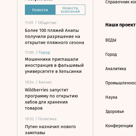
Справочник ко
Новости
Новости
компаний
11:01
/ Общество
Наши проек
Более 100 пляжей Анапы
получили разрешение на
ВЕДЫ
открытие пляжного сезона
11:00
/
Город
Город
Мошенники приглашали
иностранцев в фальшивый
Аналитика
университете в Хельсинки
10:54
/ Бизнес
Промышленнос
Wildberries запустит
программу по открытию
Наука
хабов для хранения
товаров
Здоровье
10:52
/ Политика
Конференции
Путин назначил нового
замглавы