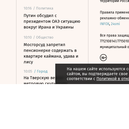
территории Росс
10:16
/ Политика
Правила примене
Путин обсудил с
рекламно-обменно
президентом ОАЭ ситуацию
INFOX
,
24smi
вокруг Ирана и Украины
Все права защищ
10:10
/ Общество
7712108141/7715010
Мосгорсуд запретил
муниципальный окр
пенсионерке содержать в
квартире каймана, удава и
лису
На нашем сайте используются c
10:05
/
Город
сайтом, вы подтверждаете свое
На Тверскую вернут 7-
соответствии с
Политикой в отн
метровую скульптуру
балерины
10:00
/
Город
В Дубае за полгода
продали 320 домов дороже
$10 млн
10:00
/ Технологии