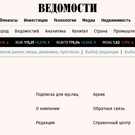
Финансы
Инвестиции
Технологии
Медиа
Недвижимость
ород
Ведомости&
Аналитика
Капитал
Страна
Промышле
а
Финансы
Инвестиции
Технологии
Медиа
Недвижимос
4%
↓
RGBI
115,25
+0,01%
↑
RGBITR
776,04
+0,04%
↑
MSNG
1,62
-1,19%
↓
ивном рынке: меры, динамика, прогнозы
Выбор редакции
Выбо
Подписка для юр.лиц
Архив
О компании
Обратная связь
Редакция
Справочный центр