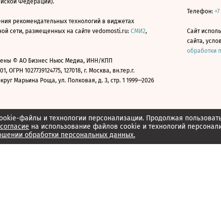
ийской Федерации).
Телефон:
+7
ния рекомендательных технологий в виджетах
й сети, размещенных на сайте vedomosti.ru:
СМИ2
,
Сайт испол
сайта, усл
обработки 
ены © АО Бизнес Ньюс Медиа, ИНН/КПП
01, ОГРН 1027739124775, 127018, г. Москва, вн.тер.г.
уг Марьина Роща, ул. Полковая, д. 3, стр. 1 1999—2026
ookie-файлы и технологии персонализации. Продолжая пользоват
согласие
на использование файлов cookie и технологий персонал
ошении обработки персональных данных.