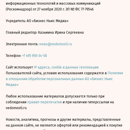
информационных технологий и массовых коммуникаций
(Роскомнадзор) от 27 ноября 2020 г. ЭЛ № ФС 77-79546
Учредитель: АО «Бизнес Ньюс Медиа»
Главный редактор: Казьмина Ирина Сергеевна
Электронная почта:
news@vedomosti.ru
Телефон:
+7 495 956-34-58
Сайт использует
IP адреса, cookie и данные геолокации
Пользователей сайта, условия использования содержатся в
Политике
в отношении обработки персональных данных АО «Бизнес Ньюс
Медиа»
Любое использование материалов допускается только при
соблюдении
правил перепечатки
и при наличии гиперссылки на
vedomosti.ru
Новости, аналитика, прогнозы и другие материалы, представленные
на данном сайте, не являются офертой или рекомендацией к покупке