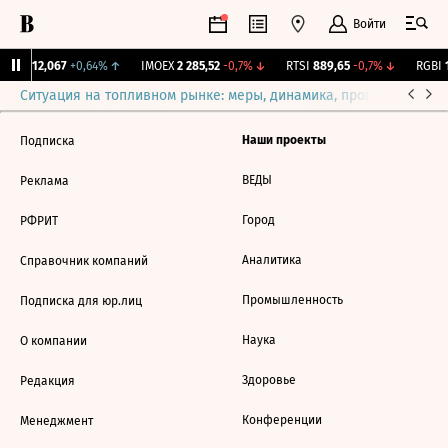
Войти
ирж.
12,067
+0,64%
↑
IMOEX
2 285,52
-0,7%
↓
RTSI
889,65
-0,7%
↓
RGBI
1
Ситуация на топливном рынке: меры, динамика, прогнозы
Выб
Наши проекты
Подписка
ВЕДЫ
Реклама
Город
РФРИТ
Аналитика
Справочник компаний
Промышленность
Подписка для юр.лиц
Наука
О компании
Здоровье
Редакция
Конференции
Менеджмент