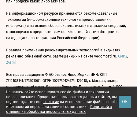
или продаже каких-либо активов.
На информационном ресурсе применяются рекомендательные
технологии (информационные технологии предоставления
информации на основе сбора, систематизации и анализа сведений,
относящихся к предпочтениям пользователей сети «Интернет»,
находящихся на территории Российской Федерации).
Правила применения рекомендательных технологий в виджетах
рекламно-обменной сети, размещенных на сайте vedomosti.ru:
СМИ2
,
24smi
Все права защищены © АО Бизнес Ньюс Медиа, ИНН/КПП
7712108141/771501001, ОГРН 1027739124775, 127018, г. Москва, вн.тер.г.
муниципальный округ Марьина Роща, ул. Полковая, д. 3, стр. 1 1999—
На нашем сайте используются cookie-файлы и технологии
2026
персонализации. Продолжая пользоваться данным сайтом, вы
ОК
подтверждаете свое
согласие
на использование файлов cookie
и технологий персонализации в соответствии с
Политикой в
отношении обработки персональных данных.