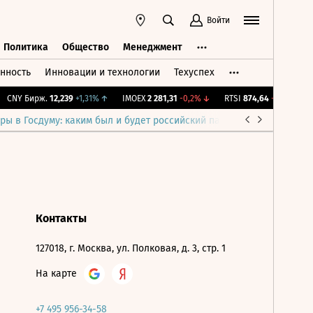
Войти
Политика
Общество
Менеджмент
нность
Инновации и технологии
Техуспех
ть
Политика
Общество
Менеджмент
CNY Бирж.
12,239
+1,31%
↑
IMOEX
2 281,31
-0,2%
↓
RTSI
874,64
-1,12%
↓
ры в Госдуму: каким был и будет российский парламент
Война н
Контакты
127018, г. Москва, ул. Полковая, д. 3, стр. 1
На карте
+7 495 956-34-58