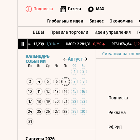
Подписка
Газета
MAX
Глобальные идеи
Бизнес
Экономика
ВЕДЫ
Правила торговли
Идеи управления
Г
Глобальные идеи
Бизнес
Экономик
%
↓
CNY Бирж.
12,239
+1,31%
↑
IMOEX
2 281,31
-0,2%
↓
RTSI
874,64
-1,12%
Ситуация на топл
КАЛЕНДАРЬ
Август
СОБЫТИЙ
Пн
Вт
Ср
Чт
Пт
Сб
Вс
1
2
3
4
5
6
7
8
9
10
11
12
13
14
15
16
Подписка
17
18
19
20
21
22
23
24
25
26
27
28
29
30
Реклама
31
РФРИТ
7 августа 2026