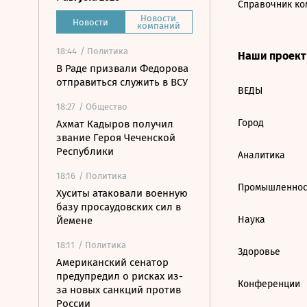
Справочник ко
Новости
Новости
компаний
18:44
/ Политика
Наши проек
В Раде призвали Федорова
отправиться служить в ВСУ
ВЕДЫ
18:27
/ Общество
Город
Ахмат Кадыров получил
звание Героя Чеченской
Республики
Аналитика
18:16
/ Политика
Промышленнос
Хуситы атаковали военную
базу просаудовских сил в
Наука
Йемене
18:11
/ Политика
Здоровье
Американский сенатор
предупредил о рисках из-
Конференции
за новых санкций против
России