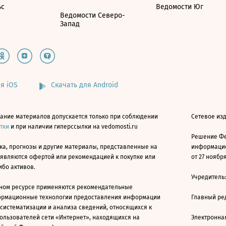
ьс
Ведомости Юг
Ведомости Северо-
Запад
я iOS
Скачать для Android
ание материалов допускается только при соблюдении
Сетевое изд
атки
и при наличии гиперссылки на vedomosti.ru
Решение Фе
ка, прогнозы и другие материалы, представленные на
информацио
 являются офертой или рекомендацией к покупке или
от 27 ноября
ибо активов.
Учредитель
ном ресурсе применяются рекомендательные
ормационные технологии предоставления информации
Главный ре
 систематизации и анализа сведений, относящихся к
ользователей сети «Интернет», находящихся на
Электронна