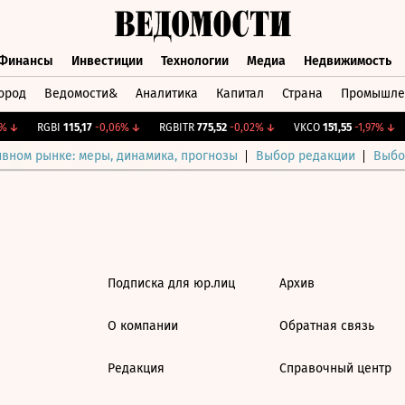
Финансы
Инвестиции
Технологии
Медиа
Недвижимость
ород
Ведомости&
Аналитика
Капитал
Страна
Промышле
а
Финансы
Инвестиции
Технологии
Медиа
Недвижимос
↓
RGBI
115,17
-0,06%
↓
RGBITR
775,52
-0,02%
↓
VKCO
151,55
-1,97%
↓
ивном рынке: меры, динамика, прогнозы
Выбор редакции
Выбо
Подписка для юр.лиц
Архив
О компании
Обратная связь
Редакция
Справочный центр