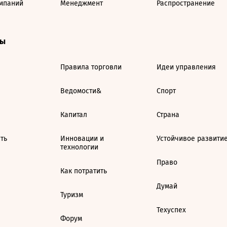
мпаний
Менеджмент
Распространение
ты
Правила торговли
Идеи управления
Ведомости&
Спорт
Капитал
Страна
ть
Инновации и
Устойчивое развити
технологии
Право
Как потратить
Думай
Туризм
Техуспех
Форум