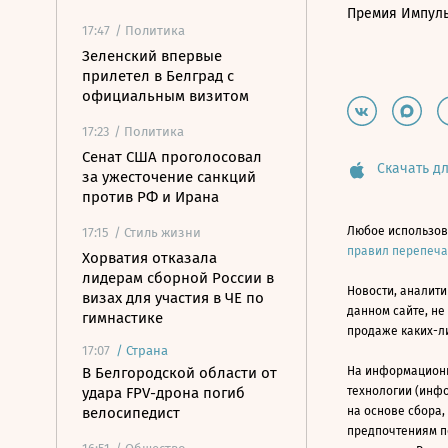
Премия Импул
17:47
/ Политика
Зеленский впервые
прилетел в Белград с
официальным визитом
17:23
/ Политика
Сенат США проголосовал
Скачать дл
за ужесточение санкций
против РФ и Ирана
Любое использов
17:15
/ Стиль жизни
правил перепеч
Хорватия отказала
лидерам сборной России в
Новости, аналити
визах для участия в ЧЕ по
данном сайте, не
гимнастике
продаже каких-л
17:07
/
Страна
В Белгородской области от
На информацион
удара FPV-дрона погиб
технологии (инф
велосипедист
на основе сбора,
предпочтениям п