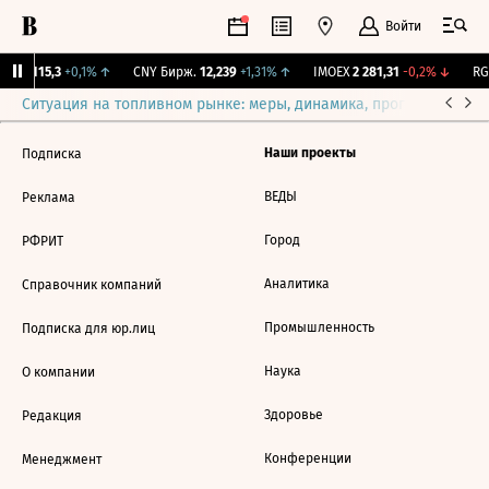
Войти
RGBI
115,3
+0,1%
↑
CNY Бирж.
12,239
+1,31%
↑
IMOEX
2 281,31
-0,2%
↓
RGB
Ситуация на топливном рынке: меры, динамика, прогнозы
Выб
Наши проекты
Подписка
ВЕДЫ
Реклама
Город
РФРИТ
Аналитика
Справочник компаний
Промышленность
Подписка для юр.лиц
Наука
О компании
Здоровье
Редакция
Конференции
Менеджмент