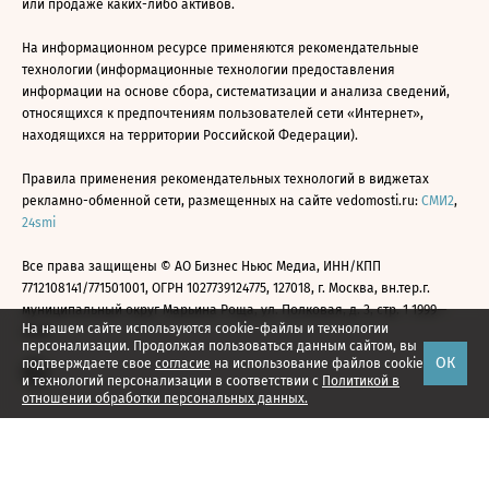
или продаже каких-либо активов.
На информационном ресурсе применяются рекомендательные
технологии (информационные технологии предоставления
информации на основе сбора, систематизации и анализа сведений,
относящихся к предпочтениям пользователей сети «Интернет»,
находящихся на территории Российской Федерации).
Правила применения рекомендательных технологий в виджетах
рекламно-обменной сети, размещенных на сайте vedomosti.ru:
СМИ2
,
24smi
Все права защищены © АО Бизнес Ньюс Медиа, ИНН/КПП
7712108141/771501001, ОГРН 1027739124775, 127018, г. Москва, вн.тер.г.
муниципальный округ Марьина Роща, ул. Полковая, д. 3, стр. 1 1999—
На нашем сайте используются cookie-файлы и технологии
2026
персонализации. Продолжая пользоваться данным сайтом, вы
ОК
подтверждаете свое
согласие
на использование файлов cookie
и технологий персонализации в соответствии с
Политикой в
отношении обработки персональных данных.