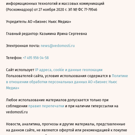
информационных технологий и массовых коммуникаций
(Роскомнадзор) от 27 ноября 2020 г. ЭЛ № ФС 77-79546
Учредитель: АО «Бизнес Ньюс Медиа»
Главный редактор: Казьмина Ирина Сергеевна
Электронная почта:
news@vedomosti.ru
Телефон:
+7 495 956-34-58
Сайт использует
IP адреса, cookie и данные геолокации
Пользователей сайта, условия использования содержатся в
Политике
в отношении обработки персональных данных АО «Бизнес Ньюс
Медиа»
Любое использование материалов допускается только при
соблюдении
правил перепечатки
и при наличии гиперссылки на
vedomosti.ru
Новости, аналитика, прогнозы и другие материалы, представленные
на данном сайте, не являются офертой или рекомендацией к покупке