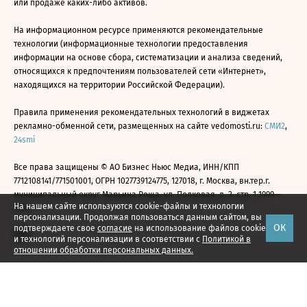
или продаже каких-либо активов.
На информационном ресурсе применяются рекомендательные
технологии (информационные технологии предоставления
информации на основе сбора, систематизации и анализа сведений,
относящихся к предпочтениям пользователей сети «Интернет»,
находящихся на территории Российской Федерации).
Правила применения рекомендательных технологий в виджетах
рекламно-обменной сети, размещенных на сайте vedomosti.ru:
СМИ2
,
24smi
Все права защищены © АО Бизнес Ньюс Медиа, ИНН/КПП
7712108141/771501001, ОГРН 1027739124775, 127018, г. Москва, вн.тер.г.
муниципальный округ Марьина Роща, ул. Полковая, д. 3, стр. 1 1999—
На нашем сайте используются cookie-файлы и технологии
2026
персонализации. Продолжая пользоваться данным сайтом, вы
ОК
подтверждаете свое
согласие
на использование файлов cookie
и технологий персонализации в соответствии с
Политикой в
отношении обработки персональных данных.