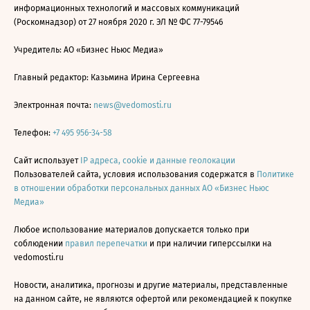
информационных технологий и массовых коммуникаций
(Роскомнадзор) от 27 ноября 2020 г. ЭЛ № ФС 77-79546
Учредитель: АО «Бизнес Ньюс Медиа»
Главный редактор: Казьмина Ирина Сергеевна
Электронная почта:
news@vedomosti.ru
Телефон:
+7 495 956-34-58
Сайт использует
IP адреса, cookie и данные геолокации
Пользователей сайта, условия использования содержатся в
Политике
в отношении обработки персональных данных АО «Бизнес Ньюс
Медиа»
Любое использование материалов допускается только при
соблюдении
правил перепечатки
и при наличии гиперссылки на
vedomosti.ru
Новости, аналитика, прогнозы и другие материалы, представленные
на данном сайте, не являются офертой или рекомендацией к покупке