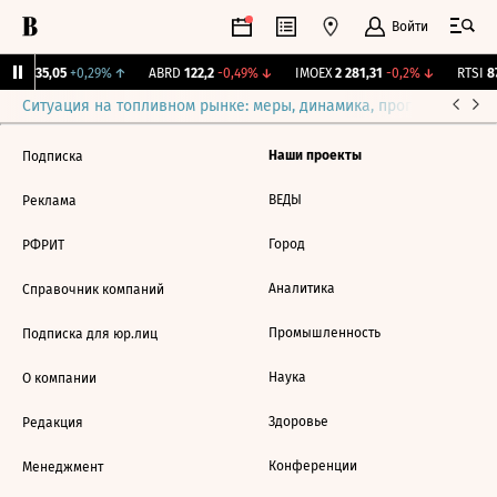
Войти
YAKG
35,05
+0,29%
↑
ABRD
122,2
-0,49%
↓
IMOEX
2 281,31
-0,2%
↓
RTSI
87
Ситуация на топливном рынке: меры, динамика, прогнозы
Выб
Наши проекты
Подписка
ВЕДЫ
Реклама
Город
РФРИТ
Аналитика
Справочник компаний
Промышленность
Подписка для юр.лиц
Наука
О компании
Здоровье
Редакция
Конференции
Менеджмент