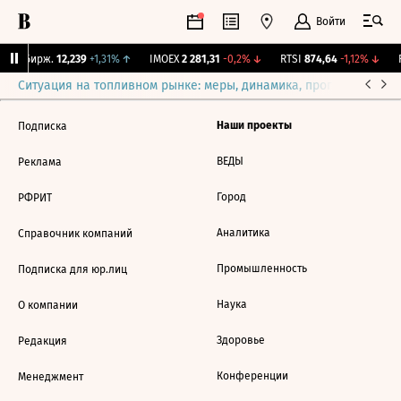
Войти
CNY Бирж.
12,239
+1,31%
↑
IMOEX
2 281,31
-0,2%
↓
RTSI
874,64
-1,12%
↓
R
Ситуация на топливном рынке: меры, динамика, прогнозы
Выб
Наши проекты
Подписка
ВЕДЫ
Реклама
Город
РФРИТ
Аналитика
Справочник компаний
Промышленность
Подписка для юр.лиц
Наука
О компании
Здоровье
Редакция
Конференции
Менеджмент