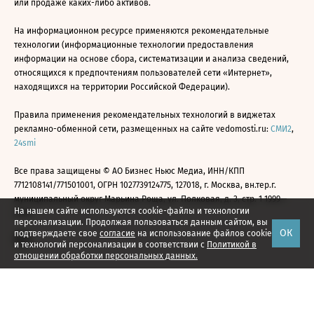
или продаже каких-либо активов.
На информационном ресурсе применяются рекомендательные
технологии (информационные технологии предоставления
информации на основе сбора, систематизации и анализа сведений,
относящихся к предпочтениям пользователей сети «Интернет»,
находящихся на территории Российской Федерации).
Правила применения рекомендательных технологий в виджетах
рекламно-обменной сети, размещенных на сайте vedomosti.ru:
СМИ2
,
24smi
Все права защищены © АО Бизнес Ньюс Медиа, ИНН/КПП
7712108141/771501001, ОГРН 1027739124775, 127018, г. Москва, вн.тер.г.
муниципальный округ Марьина Роща, ул. Полковая, д. 3, стр. 1 1999—
На нашем сайте используются cookie-файлы и технологии
2026
персонализации. Продолжая пользоваться данным сайтом, вы
ОК
подтверждаете свое
согласие
на использование файлов cookie
и технологий персонализации в соответствии с
Политикой в
отношении обработки персональных данных.