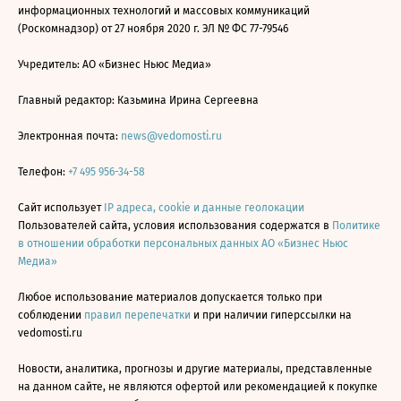
информационных технологий и массовых коммуникаций
(Роскомнадзор) от 27 ноября 2020 г. ЭЛ № ФС 77-79546
Учредитель: АО «Бизнес Ньюс Медиа»
Главный редактор: Казьмина Ирина Сергеевна
Электронная почта:
news@vedomosti.ru
Телефон:
+7 495 956-34-58
Сайт использует
IP адреса, cookie и данные геолокации
Пользователей сайта, условия использования содержатся в
Политике
в отношении обработки персональных данных АО «Бизнес Ньюс
Медиа»
Любое использование материалов допускается только при
соблюдении
правил перепечатки
и при наличии гиперссылки на
vedomosti.ru
Новости, аналитика, прогнозы и другие материалы, представленные
на данном сайте, не являются офертой или рекомендацией к покупке