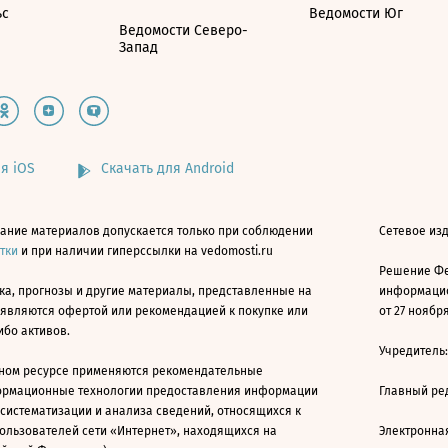
ьс
Ведомости Юг
Ведомости Северо-
Запад
я iOS
Скачать для Android
ание материалов допускается только при соблюдении
Сетевое изд
атки
и при наличии гиперссылки на vedomosti.ru
Решение Фе
ка, прогнозы и другие материалы, представленные на
информацио
 являются офертой или рекомендацией к покупке или
от 27 ноября
ибо активов.
Учредитель
ном ресурсе применяются рекомендательные
ормационные технологии предоставления информации
Главный ре
 систематизации и анализа сведений, относящихся к
ользователей сети «Интернет», находящихся на
Электронна