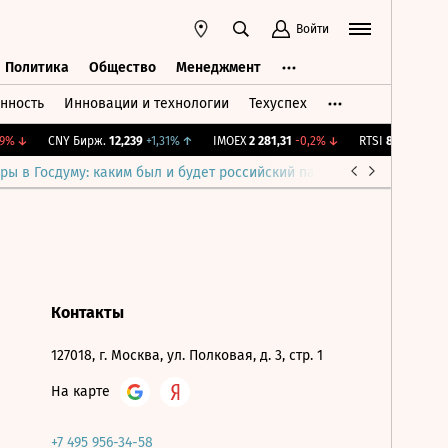
Войти
Политика
Общество
Менеджмент
нность
Инновации и технологии
Техуспех
ть
Политика
Общество
Менеджмент
%
↓
CNY Бирж.
12,239
+1,31%
↑
IMOEX
2 281,31
-0,2%
↓
RTSI
874,64
-1,12
ры в Госдуму: каким был и будет российский парламент
Война н
Контакты
127018, г. Москва, ул. Полковая, д. 3, стр. 1
На карте
+7 495 956-34-58