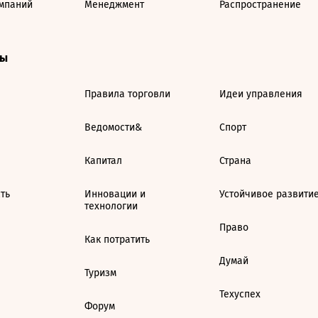
мпаний
Менеджмент
Распространение
ты
Правила торговли
Идеи управления
Ведомости&
Спорт
Капитал
Страна
ть
Инновации и
Устойчивое развити
технологии
Право
Как потратить
Думай
Туризм
Техуспех
Форум