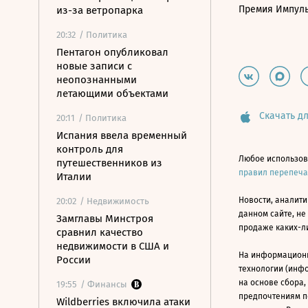
Премия Импул
из-за ветропарка
20:32
/ Политика
Пентагон опубликовал
новые записи с
неопознанными
летающими объектами
Скачать дл
20:11
/ Политика
Испания ввела временный
контроль для
Любое использов
путешественников из
правил перепеч
Италии
Новости, аналити
20:02
/ Недвижимость
данном сайте, не
Замглавы Минстроя
продаже каких-л
сравнил качество
недвижимости в США и
На информацион
России
технологии (инф
на основе сбора,
19:55
/ Финансы
предпочтениям п
Wildberries включила атаки