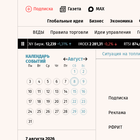
Подписка
Газета
MAX
Глобальные идеи
Бизнес
Экономика
ВЕДЫ
Правила торговли
Идеи управления
Г
Глобальные идеи
Бизнес
Экономик
5
-0,79%
↓
CNY Бирж.
12,239
+1,31%
↑
IMOEX
2 281,31
-0,2%
↓
RTSI
874,6
Ситуация на топл
КАЛЕНДАРЬ
Август
СОБЫТИЙ
Пн
Вт
Ср
Чт
Пт
Сб
Вс
1
2
3
4
5
6
7
8
9
10
11
12
13
14
15
16
Подписка
17
18
19
20
21
22
23
24
25
26
27
28
29
30
Реклама
31
РФРИТ
7 августа 2026