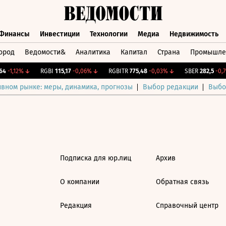
Финансы
Инвестиции
Технологии
Медиа
Недвижимость
ород
Ведомости&
Аналитика
Капитал
Страна
Промышле
а
Финансы
Инвестиции
Технологии
Медиа
Недвижимос
4
-1,12%
↓
RGBI
115,17
-0,06%
↓
RGBITR
775,48
-0,03%
↓
SBER
282,5
-0,79
ивном рынке: меры, динамика, прогнозы
Выбор редакции
Выбо
Подписка для юр.лиц
Архив
О компании
Обратная связь
Редакция
Справочный центр