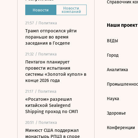
Справочник ко
Новости
Новости
компаний
21:57
/ Политика
Наши проек
Трамп отпросился уйти
пораньше во время
ВЕДЫ
заседания в Госдепе
21:32
/ Политика
Город
Пентагон планирует
провести испытания
Аналитика
системы «Золотой купол» в
конце 2026 года
Промышленнос
21:17
/ Политика
Наука
«Росатом» разрешил
китайской Sealegend
Shipping проход по СМП
Здоровье
20:51
/ Политика
Конференции
Минюст США поддержал
монастырь РПЦЗ в споре