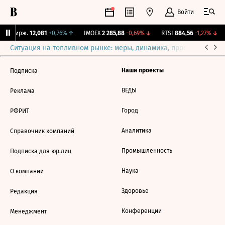
Войти
NY Бирж.
12,081
+0,76%
↑
IMOEX
2 285,88
-0,69%
↓
RTSI
884,56
-1,27%
↓
Ситуация на топливном рынке: меры, динамика, прогнозы
Выб
Наши проекты
Подписка
ВЕДЫ
Реклама
Город
РФРИТ
Аналитика
Справочник компаний
Промышленность
Подписка для юр.лиц
Наука
О компании
Здоровье
Редакция
Конференции
Менеджмент