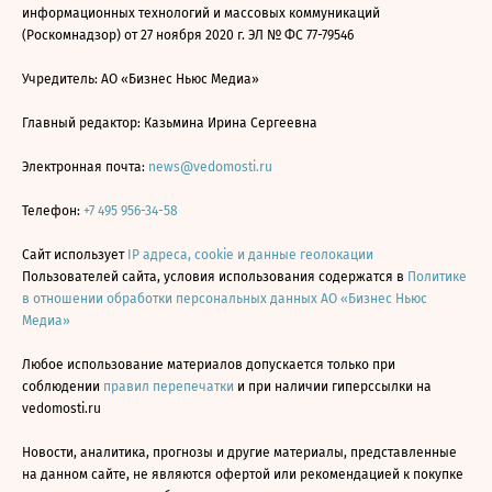
информационных технологий и массовых коммуникаций
(Роскомнадзор) от 27 ноября 2020 г. ЭЛ № ФС 77-79546
Учредитель: АО «Бизнес Ньюс Медиа»
Главный редактор: Казьмина Ирина Сергеевна
Электронная почта:
news@vedomosti.ru
Телефон:
+7 495 956-34-58
Сайт использует
IP адреса, cookie и данные геолокации
Пользователей сайта, условия использования содержатся в
Политике
в отношении обработки персональных данных АО «Бизнес Ньюс
Медиа»
Любое использование материалов допускается только при
соблюдении
правил перепечатки
и при наличии гиперссылки на
vedomosti.ru
Новости, аналитика, прогнозы и другие материалы, представленные
на данном сайте, не являются офертой или рекомендацией к покупке