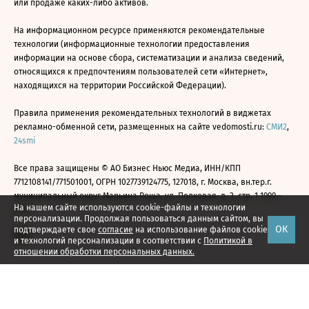
или продаже каких-либо активов.
На информационном ресурсе применяются рекомендательные
технологии (информационные технологии предоставления
информации на основе сбора, систематизации и анализа сведений,
относящихся к предпочтениям пользователей сети «Интернет»,
находящихся на территории Российской Федерации).
Правила применения рекомендательных технологий в виджетах
рекламно-обменной сети, размещенных на сайте vedomosti.ru:
СМИ2
,
24smi
Все права защищены © АО Бизнес Ньюс Медиа, ИНН/КПП
7712108141/771501001, ОГРН 1027739124775, 127018, г. Москва, вн.тер.г.
муниципальный округ Марьина Роща, ул. Полковая, д. 3, стр. 1 1999—
На нашем сайте используются cookie-файлы и технологии
2026
персонализации. Продолжая пользоваться данным сайтом, вы
ОК
подтверждаете свое
согласие
на использование файлов cookie
и технологий персонализации в соответствии с
Политикой в
отношении обработки персональных данных.