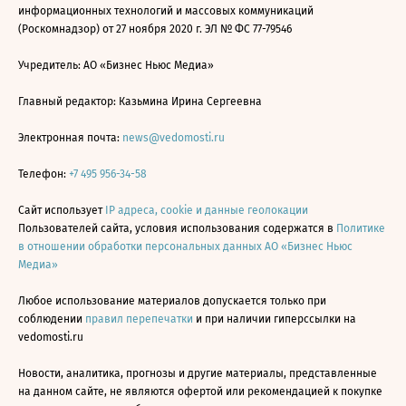
информационных технологий и массовых коммуникаций
(Роскомнадзор) от 27 ноября 2020 г. ЭЛ № ФС 77-79546
Учредитель: АО «Бизнес Ньюс Медиа»
Главный редактор: Казьмина Ирина Сергеевна
Электронная почта:
news@vedomosti.ru
Телефон:
+7 495 956-34-58
Сайт использует
IP адреса, cookie и данные геолокации
Пользователей сайта, условия использования содержатся в
Политике
в отношении обработки персональных данных АО «Бизнес Ньюс
Медиа»
Любое использование материалов допускается только при
соблюдении
правил перепечатки
и при наличии гиперссылки на
vedomosti.ru
Новости, аналитика, прогнозы и другие материалы, представленные
на данном сайте, не являются офертой или рекомендацией к покупке