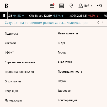
Войти
BI
115,35
+0,15%
↑
CNY Бирж.
12,239
+1,31%
↑
IMOEX
2 281,31
-0,2%
↓
RGB
Ситуация на топливном рынке: меры, динамика, прогнозы
Выб
Наши проекты
Подписка
ВЕДЫ
Реклама
Город
РФРИТ
Аналитика
Справочник компаний
Промышленность
Подписка для юр.лиц
Наука
О компании
Здоровье
Редакция
Конференции
Менеджмент