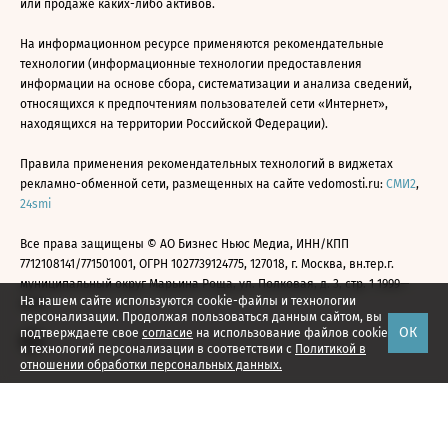
или продаже каких-либо активов.
На информационном ресурсе применяются рекомендательные
технологии (информационные технологии предоставления
информации на основе сбора, систематизации и анализа сведений,
относящихся к предпочтениям пользователей сети «Интернет»,
находящихся на территории Российской Федерации).
Правила применения рекомендательных технологий в виджетах
рекламно-обменной сети, размещенных на сайте vedomosti.ru:
СМИ2
,
24smi
Все права защищены © АО Бизнес Ньюс Медиа, ИНН/КПП
7712108141/771501001, ОГРН 1027739124775, 127018, г. Москва, вн.тер.г.
муниципальный округ Марьина Роща, ул. Полковая, д. 3, стр. 1 1999—
На нашем сайте используются cookie-файлы и технологии
2026
персонализации. Продолжая пользоваться данным сайтом, вы
ОК
подтверждаете свое
согласие
на использование файлов cookie
и технологий персонализации в соответствии с
Политикой в
отношении обработки персональных данных.