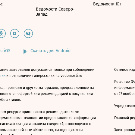
ьс
Ведомости Юг
Ведомости Северо-
Запад
я iOS
Скачать для Android
ание материалов допускается только при соблюдении
Сетевое изд
атки
и при наличии гиперссылки на vedomosti.ru
Решение Фе
ка, прогнозы и другие материалы, представленные на
информацио
 являются офертой или рекомендацией к покупке или
от 27 ноября
ибо активов.
Учредитель
ном ресурсе применяются рекомендательные
ормационные технологии предоставления информации
Главный ре
 систематизации и анализа сведений, относящихся к
ользователей сети «Интернет», находящихся на
Электронна