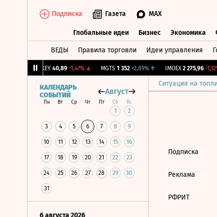
Подписка
Газета
MAX
Глобальные идеи
Бизнес
Экономика
ВЕДЫ
Правила торговли
Идеи управления
Г
Глобальные идеи
Бизнес
Экономик
+0,52%
↑
OKEY
40,89
-1,47%
↓
MGTS
1 352
+2,89%
↑
IMOEX
2 275,96
-1,12%
Ситуация на топл
КАЛЕНДАРЬ
Август
СОБЫТИЙ
Пн
Вт
Ср
Чт
Пт
Сб
Вс
1
2
3
4
5
6
7
8
9
10
11
12
13
14
15
16
Подписка
17
18
19
20
21
22
23
24
25
26
27
28
29
30
Реклама
31
РФРИТ
6 августа 2026