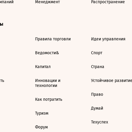
мпаний
Менеджмент
Распространение
ты
Правила торговли
Идеи управления
Ведомости&
Спорт
Капитал
Страна
ть
Инновации и
Устойчивое развити
технологии
Право
Как потратить
Думай
Туризм
Техуспех
Форум