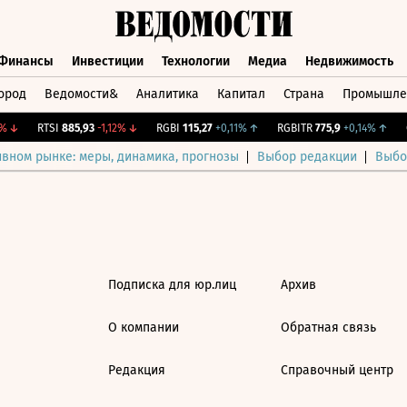
Финансы
Инвестиции
Технологии
Медиа
Недвижимость
ород
Ведомости&
Аналитика
Капитал
Страна
Промышле
а
Финансы
Инвестиции
Технологии
Медиа
Недвижимос
↓
RTSI
885,93
-1,12%
↓
RGBI
115,27
+0,11%
↑
RGBITR
775,9
+0,14%
↑
C
ивном рынке: меры, динамика, прогнозы
Выбор редакции
Выбо
Подписка для юр.лиц
Архив
О компании
Обратная связь
Редакция
Справочный центр