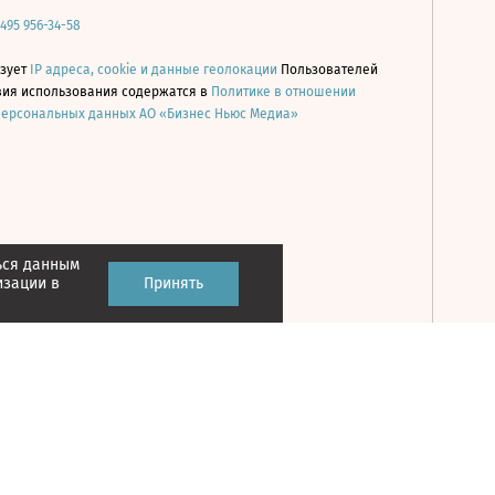
 495 956-34-58
ьзует
IP адреса, cookie и данные геолокации
Пользователей
овия использования содержатся в
Политике в отношении
персональных данных АО «Бизнес Ньюс Медиа»
ься данным
Принять
изации в