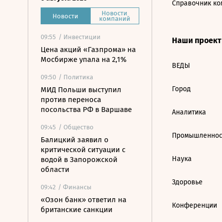
Справочник ко
Новости
Новости
компаний
09:55
/ Инвестиции
Наши проек
Цена акций «Газпрома» на
Мосбирже упала на 2,1%
ВЕДЫ
09:50
/ Политика
Город
МИД Польши выступил
против переноса
посольства РФ в Варшаве
Аналитика
09:45
/ Общество
Промышленнос
Балицкий заявил о
критической ситуации с
Наука
водой в Запорожской
области
Здоровье
09:42
/ Финансы
«Озон банк» ответил на
Конференции
британские санкции