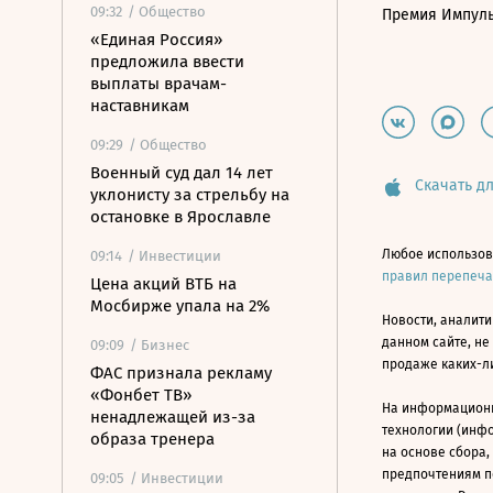
09:32
/ Общество
Премия Импул
«Единая Россия»
предложила ввести
выплаты врачам-
наставникам
09:29
/ Общество
Военный суд дал 14 лет
Скачать дл
уклонисту за стрельбу на
остановке в Ярославле
Любое использов
09:14
/ Инвестиции
правил перепеч
Цена акций ВТБ на
Мосбирже упала на 2%
Новости, аналити
данном сайте, не
09:09
/ Бизнес
продаже каких-л
ФАС признала рекламу
«Фонбет ТВ»
На информацион
ненадлежащей из-за
технологии (инф
образа тренера
на основе сбора,
предпочтениям п
09:05
/ Инвестиции