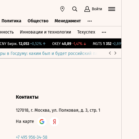
Войти
Политика
Общество
Менеджмент
нность
Инновации и технологии
Техуспех
ть
Политика
Общество
Менеджмент
NY Бирж.
12,053
+0,52%
↑
OKEY
40,89
-1,47%
↓
MGTS
1 352
+2,89%
↑
IMO
ры в Госдуму: каким был и будет российский парламент
Война н
Контакты
127018, г. Москва, ул. Полковая, д. 3, стр. 1
На карте
+7 495 956-34-58