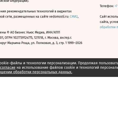
ийской Федерации).
Телефон:
+7
ния рекомендательных технологий в виджетах
й сети, размещенных на сайте vedomosti.ru:
СМИ2
,
Сайт испол
сайта, усл
обработки 
ены © АО Бизнес Ньюс Медиа, ИНН/КПП
01, ОГРН 1027739124775, 127018, г. Москва, вн.тер.г.
уг Марьина Роща, ул. Полковая, д. 3, стр. 1 1999—2026
ookie-файлы и технологии персонализации. Продолжая пользоват
согласие
на использование файлов cookie и технологий персонал
ошении обработки персональных данных.