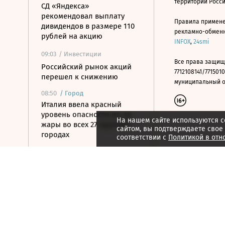
территории Росс
СД «Яндекса»
рекомендовал выплату
Правила примене
дивидендов в размере 110
рекламно-обменно
рублей на акцию
INFOX
,
24smi
09:03
/ Инвестиции
Все права защищ
Российский рынок акций
7712108141/7715010
перешел к снижению
муниципальный окр
08:50
/
Город
Италия ввела красный
уровень опасности из-за
На нашем сайте используются c
жары во всех 27 крупных
сайтом, вы подтверждаете свое
городах
соответствии с
Политикой в отн
08:49
/ Инвестиции
ЦБ ужесточил требования к
листингу ценных бумаг
08:48
/ Политика
В Ярославской области
произошло возгорание на