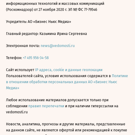
информационных технологий и массовых коммуникаций
(Роскомнадзор) от 27 ноября 2020 г. ЭЛ № ФС 77-79546
Учредитель: АО «Бизнес Ньюс Медиа»
Главный редактор: Казьмина Ирина Сергеевна
Электронная почта:
news@vedomosti.ru
Телефон:
+7 495 956-34-58
Сайт использует
IP адреса, cookie и данные геолокации
Пользователей сайта, условия использования содержатся в
Политике
в отношении обработки персональных данных АО «Бизнес Ньюс
Медиа»
Любое использование материалов допускается только при
соблюдении
правил перепечатки
и при наличии гиперссылки на
vedomosti.ru
Новости, аналитика, прогнозы и другие материалы, представленные
на данном сайте, не являются офертой или рекомендацией к покупке