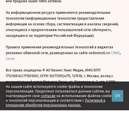
или продаже каких-либо активов.
На информационном ресурсе применяются рекомендательные
технологии (информационные технологии предоставления
информации на основе сбора, систематизации и анализа сведений,
относящихся к предпочтениям пользователей сети «Интернет»,
находящихся на территории Российской Федерации).
Правила применения рекомендательных технологий в виджетах
рекламно-обменной сети, размещенных на сайте vedomosti.ru:
СМИ2
,
24smi
Все права защищены © АО Бизнес Ньюс Медиа, ИНН/КПП
7712108141/771501001, ОГРН 1027739124775, 127018, г. Москва, вн.тер.г.
муниципальный округ Марьина Роща, ул. Полковая, д. 3, стр. 1 1999—
На нашем сайте используются cookie-файлы и технологии
2026
персонализации. Продолжая пользоваться данным сайтом, вы
ОК
подтверждаете свое
согласие
на использование файлов cookie
и технологий персонализации в соответствии с
Политикой в
отношении обработки персональных данных.