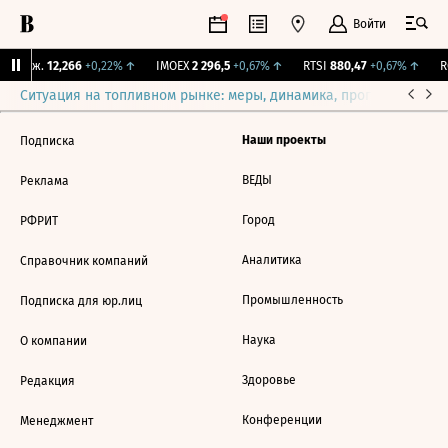
Войти
Y Бирж.
12,266
+0,22%
↑
IMOEX
2 296,5
+0,67%
↑
RTSI
880,47
+0,67%
↑
RG
Ситуация на топливном рынке: меры, динамика, прогнозы
Выб
Наши проекты
Подписка
ВЕДЫ
Реклама
Город
РФРИТ
Аналитика
Справочник компаний
Промышленность
Подписка для юр.лиц
Наука
О компании
Здоровье
Редакция
Конференции
Менеджмент