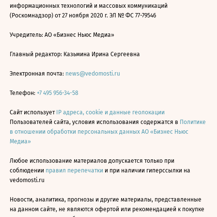
информационных технологий и массовых коммуникаций
(Роскомнадзор) от 27 ноября 2020 г. ЭЛ № ФС 77-79546
Учредитель: АО «Бизнес Ньюс Медиа»
Главный редактор: Казьмина Ирина Сергеевна
Электронная почта:
news@vedomosti.ru
Телефон:
+7 495 956-34-58
Сайт использует
IP адреса, cookie и данные геолокации
Пользователей сайта, условия использования содержатся в
Политике
в отношении обработки персональных данных АО «Бизнес Ньюс
Медиа»
Любое использование материалов допускается только при
соблюдении
правил перепечатки
и при наличии гиперссылки на
vedomosti.ru
Новости, аналитика, прогнозы и другие материалы, представленные
на данном сайте, не являются офертой или рекомендацией к покупке