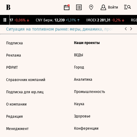
Войти
I
115,17
-0,06%
↓
CNY Бирж.
12,239
+1,31%
↑
IMOEX
2 281,31
-0,2%
↓
RGB
Ситуация на топливном рынке: меры, динамика, прогнозы
Выб
Наши проекты
Подписка
ВЕДЫ
Реклама
Город
РФРИТ
Аналитика
Справочник компаний
Промышленность
Подписка для юр.лиц
Наука
О компании
Здоровье
Редакция
Конференции
Менеджмент