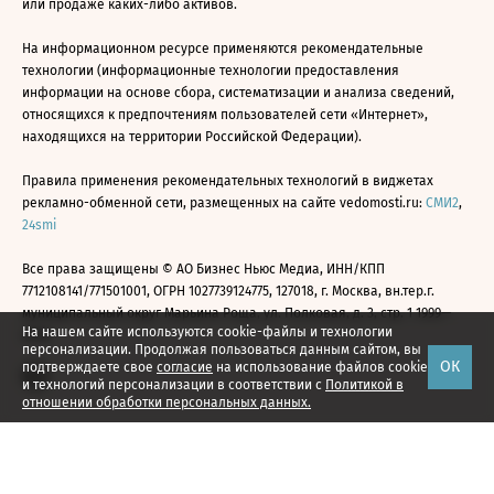
или продаже каких-либо активов.
На информационном ресурсе применяются рекомендательные
технологии (информационные технологии предоставления
информации на основе сбора, систематизации и анализа сведений,
относящихся к предпочтениям пользователей сети «Интернет»,
находящихся на территории Российской Федерации).
Правила применения рекомендательных технологий в виджетах
рекламно-обменной сети, размещенных на сайте vedomosti.ru:
СМИ2
,
24smi
Все права защищены © АО Бизнес Ньюс Медиа, ИНН/КПП
7712108141/771501001, ОГРН 1027739124775, 127018, г. Москва, вн.тер.г.
муниципальный округ Марьина Роща, ул. Полковая, д. 3, стр. 1 1999—
На нашем сайте используются cookie-файлы и технологии
2026
персонализации. Продолжая пользоваться данным сайтом, вы
ОК
подтверждаете свое
согласие
на использование файлов cookie
и технологий персонализации в соответствии с
Политикой в
отношении обработки персональных данных.