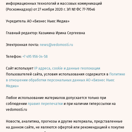
информационных технологий и массовых коммуникаций
(Роскомнадзор) от 27 ноября 2020 г. ЭЛ № ФС 77-79546
Учредитель: АО «Бизнес Ньюс Медиа»
Главный редактор: Казьмина Ирина Сергеевна
Электронная почта:
news@vedomosti.ru
Телефон:
+7 495 956-34-58
Сайт использует
IP адреса, cookie и данные геолокации
Пользователей сайта, условия использования содержатся в
Политике
в отношении обработки персональных данных АО «Бизнес Ньюс
Медиа»
Любое использование материалов допускается только при
соблюдении
правил перепечатки
и при наличии гиперссылки на
vedomosti.ru
Новости, аналитика, прогнозы и другие материалы, представленные
на данном сайте, не являются офертой или рекомендацией к покупке