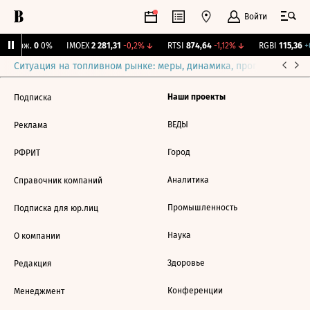
Войти
Y Бирж.
0
0%
IMOEX
2 281,31
-0,2%
↓
RTSI
874,64
-1,12%
↓
RGBI
115,36
+0
Ситуация на топливном рынке: меры, динамика, прогнозы
Выб
Наши проекты
Подписка
ВЕДЫ
Реклама
Город
РФРИТ
Аналитика
Справочник компаний
Промышленность
Подписка для юр.лиц
Наука
О компании
Здоровье
Редакция
Конференции
Менеджмент