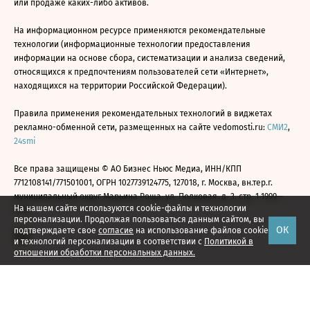
или продаже каких-либо активов.
На информационном ресурсе применяются рекомендательные
технологии (информационные технологии предоставления
информации на основе сбора, систематизации и анализа сведений,
относящихся к предпочтениям пользователей сети «Интернет»,
находящихся на территории Российской Федерации).
Правила применения рекомендательных технологий в виджетах
рекламно-обменной сети, размещенных на сайте vedomosti.ru:
СМИ2
,
24smi
Все права защищены © АО Бизнес Ньюс Медиа, ИНН/КПП
7712108141/771501001, ОГРН 1027739124775, 127018, г. Москва, вн.тер.г.
муниципальный округ Марьина Роща, ул. Полковая, д. 3, стр. 1 1999—
На нашем сайте используются cookie-файлы и технологии
2026
персонализации. Продолжая пользоваться данным сайтом, вы
ОК
подтверждаете свое
согласие
на использование файлов cookie
и технологий персонализации в соответствии с
Политикой в
отношении обработки персональных данных.