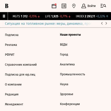
Войти
01%
↓
MGTS
1 312
-0,15%
↓
LIFE
1,925
-0,77%
↓
IMOEX
2 293,11
+0,32%
↑
Ситуация на топливном рынке: меры, динамика, прогнозы
Выб
Наши проекты
Подписка
ВЕДЫ
Реклама
Город
РФРИТ
Аналитика
Справочник компаний
Промышленность
Подписка для юр.лиц
Наука
О компании
Здоровье
Редакция
Конференции
Менеджмент