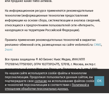
или продаже каких-либо активов.
На информационном ресурсе применяются рекомендательные
технологии (информационные технологии предоставления
информации на основе сбора, систематизации и анализа сведений,
относящихся к предпочтениям пользователей сети «Интернет»,
находящихся на территории Российской Федерации).
Правила применения рекомендательных технологий в виджетах
рекламно-обменной сети, размещенных на сайте vedomosti.ru:
СМИ2
,
24smi
Все права защищены © АО Бизнес Ньюс Медиа, ИНН/КПП
7712108141/771501001, ОГРН 1027739124775, 127018, г. Москва, вн.тер.г.
муниципальный округ Марьина Роща, ул. Полковая, д. 3, стр. 1 1999—
На нашем сайте используются cookie-файлы и технологии
2026
персонализации. Продолжая пользоваться данным сайтом, вы
ОК
подтверждаете свое
согласие
на использование файлов cookie
и технологий персонализации в соответствии с
Политикой в
отношении обработки персональных данных.