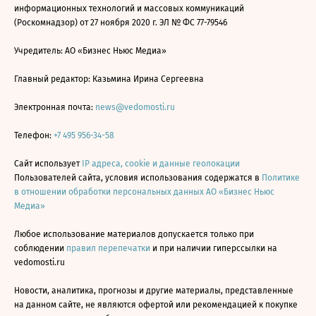
информационных технологий и массовых коммуникаций
(Роскомнадзор) от 27 ноября 2020 г. ЭЛ № ФС 77-79546
Учредитель: АО «Бизнес Ньюс Медиа»
Главный редактор: Казьмина Ирина Сергеевна
Электронная почта:
news@vedomosti.ru
Телефон:
+7 495 956-34-58
Сайт использует
IP адреса, cookie и данные геолокации
Пользователей сайта, условия использования содержатся в
Политике
в отношении обработки персональных данных АО «Бизнес Ньюс
Медиа»
Любое использование материалов допускается только при
соблюдении
правил перепечатки
и при наличии гиперссылки на
vedomosti.ru
Новости, аналитика, прогнозы и другие материалы, представленные
на данном сайте, не являются офертой или рекомендацией к покупке