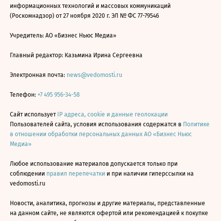
информационных технологий и массовых коммуникаций
(Роскомнадзор) от 27 ноября 2020 г. ЭЛ № ФС 77-79546
Учредитель: АО «Бизнес Ньюс Медиа»
Главный редактор: Казьмина Ирина Сергеевна
Электронная почта:
news@vedomosti.ru
Телефон:
+7 495 956-34-58
Сайт использует
IP адреса, cookie и данные геолокации
Пользователей сайта, условия использования содержатся в
Политике
в отношении обработки персональных данных АО «Бизнес Ньюс
Медиа»
Любое использование материалов допускается только при
соблюдении
правил перепечатки
и при наличии гиперссылки на
vedomosti.ru
Новости, аналитика, прогнозы и другие материалы, представленные
на данном сайте, не являются офертой или рекомендацией к покупке