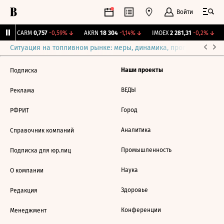
Войти
↑
CARM
0,757
-0,59%
↓
AKRN
18 304
-1,14%
↓
IMOEX
2 281,31
-0,2%
↓
Ситуация на топливном рынке: меры, динамика, прогнозы
Выб
Наши проекты
Подписка
ВЕДЫ
Реклама
Город
РФРИТ
Аналитика
Справочник компаний
Промышленность
Подписка для юр.лиц
Наука
О компании
Здоровье
Редакция
Конференции
Менеджмент