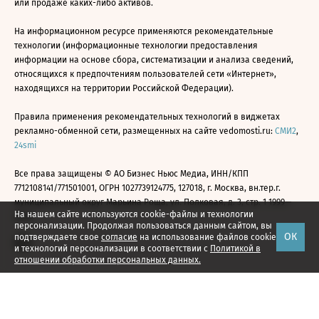
или продаже каких-либо активов.
На информационном ресурсе применяются рекомендательные
технологии (информационные технологии предоставления
информации на основе сбора, систематизации и анализа сведений,
относящихся к предпочтениям пользователей сети «Интернет»,
находящихся на территории Российской Федерации).
Правила применения рекомендательных технологий в виджетах
рекламно-обменной сети, размещенных на сайте vedomosti.ru:
СМИ2
,
24smi
Все права защищены © АО Бизнес Ньюс Медиа, ИНН/КПП
7712108141/771501001, ОГРН 1027739124775, 127018, г. Москва, вн.тер.г.
муниципальный округ Марьина Роща, ул. Полковая, д. 3, стр. 1 1999—
На нашем сайте используются cookie-файлы и технологии
2026
персонализации. Продолжая пользоваться данным сайтом, вы
ОК
подтверждаете свое
согласие
на использование файлов cookie
и технологий персонализации в соответствии с
Политикой в
отношении обработки персональных данных.