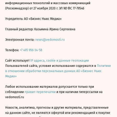
информационных технологий и массовых коммуникаций
(Роскомнадзор) от 27 ноября 2020 г. ЭЛ № ФС 77-79546
Учредитель: АО «Бизнес Ньюс Медиа»
Главный редактор: Казьмина Ирина Сергеевна
Электронная почта:
news@vedomosti.ru
Телефон:
+7 495 956-34-58
Сайт использует
IP адреса, cookie и данные геолокации
Пользователей сайта, условия использования содержатся в
Политике
в отношении обработки персональных данных АО «Бизнес Ньюс
Медиа»
Любое использование материалов допускается только при
соблюдении
правил перепечатки
и при наличии гиперссылки на
vedomosti.ru
Новости, аналитика, прогнозы и другие материалы, представленные
на данном сайте, не являются офертой или рекомендацией к покупке