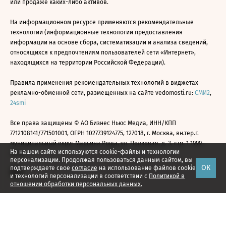
или продаже каких-либо активов.
На информационном ресурсе применяются рекомендательные
технологии (информационные технологии предоставления
информации на основе сбора, систематизации и анализа сведений,
относящихся к предпочтениям пользователей сети «Интернет»,
находящихся на территории Российской Федерации).
Правила применения рекомендательных технологий в виджетах
рекламно-обменной сети, размещенных на сайте vedomosti.ru:
СМИ2
,
24smi
Все права защищены © АО Бизнес Ньюс Медиа, ИНН/КПП
7712108141/771501001, ОГРН 1027739124775, 127018, г. Москва, вн.тер.г.
муниципальный округ Марьина Роща, ул. Полковая, д. 3, стр. 1 1999—
На нашем сайте используются cookie-файлы и технологии
2026
персонализации. Продолжая пользоваться данным сайтом, вы
ОК
подтверждаете свое
согласие
на использование файлов cookie
и технологий персонализации в соответствии с
Политикой в
отношении обработки персональных данных.