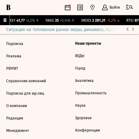
Войти
OKEY
41,77
+2,2%
↑
YAKG
35
+0,14%
↑
IMOEX
2 281,31
-0,2%
↓
RTSI
874
Ситуация на топливном рынке: меры, динамика, прогнозы
Выб
Наши проекты
Подписка
ВЕДЫ
Реклама
Город
РФРИТ
Аналитика
Справочник компаний
Промышленность
Подписка для юр.лиц
Наука
О компании
Здоровье
Редакция
Конференции
Менеджмент