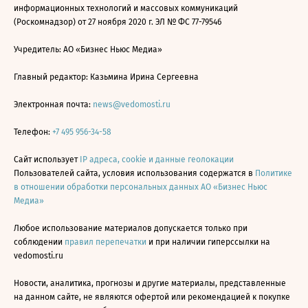
информационных технологий и массовых коммуникаций
(Роскомнадзор) от 27 ноября 2020 г. ЭЛ № ФС 77-79546
Учредитель: АО «Бизнес Ньюс Медиа»
Главный редактор: Казьмина Ирина Сергеевна
Электронная почта:
news@vedomosti.ru
Телефон:
+7 495 956-34-58
Сайт использует
IP адреса, cookie и данные геолокации
Пользователей сайта, условия использования содержатся в
Политике
в отношении обработки персональных данных АО «Бизнес Ньюс
Медиа»
Любое использование материалов допускается только при
соблюдении
правил перепечатки
и при наличии гиперссылки на
vedomosti.ru
Новости, аналитика, прогнозы и другие материалы, представленные
на данном сайте, не являются офертой или рекомендацией к покупке