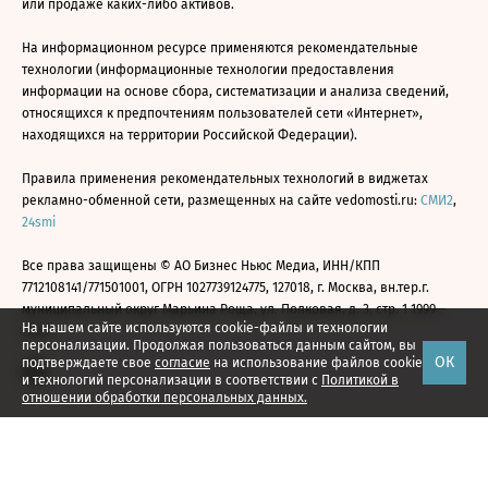
или продаже каких-либо активов.
На информационном ресурсе применяются рекомендательные
технологии (информационные технологии предоставления
информации на основе сбора, систематизации и анализа сведений,
относящихся к предпочтениям пользователей сети «Интернет»,
находящихся на территории Российской Федерации).
Правила применения рекомендательных технологий в виджетах
рекламно-обменной сети, размещенных на сайте vedomosti.ru:
СМИ2
,
24smi
Все права защищены © АО Бизнес Ньюс Медиа, ИНН/КПП
7712108141/771501001, ОГРН 1027739124775, 127018, г. Москва, вн.тер.г.
муниципальный округ Марьина Роща, ул. Полковая, д. 3, стр. 1 1999—
На нашем сайте используются cookie-файлы и технологии
2026
персонализации. Продолжая пользоваться данным сайтом, вы
ОК
подтверждаете свое
согласие
на использование файлов cookie
и технологий персонализации в соответствии с
Политикой в
отношении обработки персональных данных.