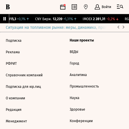
Войти
RGBI
115,3
+0,1%
↑
CNY Бирж.
12,239
+1,31%
↑
IMOEX
2 281,31
-0,2%
↓
RGB
Ситуация на топливном рынке: меры, динамика, прогнозы
Выб
Наши проекты
Подписка
ВЕДЫ
Реклама
Город
РФРИТ
Аналитика
Справочник компаний
Промышленность
Подписка для юр.лиц
Наука
О компании
Здоровье
Редакция
Конференции
Менеджмент