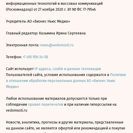
информационных технологий и массовых коммуникаций
(Роскомнадзор) от 27 ноября 2020 г. ЭЛ № ФС 77-79546
Учредитель: АО «Бизнес Ньюс Медиа»
Главный редактор: Казьмина Ирина Сергеевна
Электронная почта:
news@vedomosti.ru
Телефон:
+7 495 956-34-58
Сайт использует
IP адреса, cookie и данные геолокации
Пользователей сайта, условия использования содержатся в
Политике
в отношении обработки персональных данных АО «Бизнес Ньюс
Медиа»
Любое использование материалов допускается только при
соблюдении
правил перепечатки
и при наличии гиперссылки на
vedomosti.ru
Новости, аналитика, прогнозы и другие материалы, представленные
на данном сайте, не являются офертой или рекомендацией к покупке