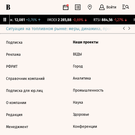
Войти
Y Бирж.
12,081
+0,76%
↑
IMOEX
2 285,88
-0,69%
↓
RTSI
884,56
-1,27%
↓
R
Ситуация на топливном рынке: меры, динамика, прогнозы
Выб
Наши проекты
Подписка
ВЕДЫ
Реклама
Город
РФРИТ
Аналитика
Справочник компаний
Промышленность
Подписка для юр.лиц
Наука
О компании
Здоровье
Редакция
Конференции
Менеджмент