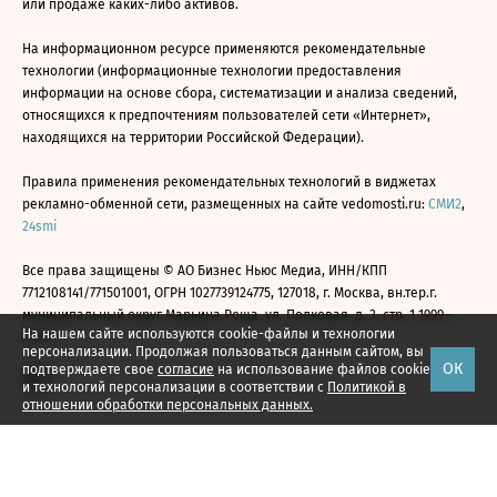
или продаже каких-либо активов.
На информационном ресурсе применяются рекомендательные
технологии (информационные технологии предоставления
информации на основе сбора, систематизации и анализа сведений,
относящихся к предпочтениям пользователей сети «Интернет»,
находящихся на территории Российской Федерации).
Правила применения рекомендательных технологий в виджетах
рекламно-обменной сети, размещенных на сайте vedomosti.ru:
СМИ2
,
24smi
Все права защищены © АО Бизнес Ньюс Медиа, ИНН/КПП
7712108141/771501001, ОГРН 1027739124775, 127018, г. Москва, вн.тер.г.
муниципальный округ Марьина Роща, ул. Полковая, д. 3, стр. 1 1999—
На нашем сайте используются cookie-файлы и технологии
2026
персонализации. Продолжая пользоваться данным сайтом, вы
ОК
подтверждаете свое
согласие
на использование файлов cookie
и технологий персонализации в соответствии с
Политикой в
отношении обработки персональных данных.