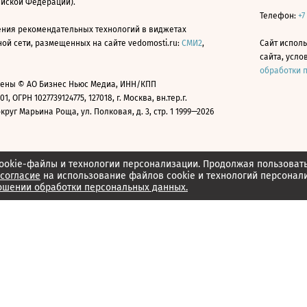
ийской Федерации).
Телефон:
+7
ния рекомендательных технологий в виджетах
й сети, размещенных на сайте vedomosti.ru:
СМИ2
,
Сайт испол
сайта, усл
обработки 
ены © АО Бизнес Ньюс Медиа, ИНН/КПП
01, ОГРН 1027739124775, 127018, г. Москва, вн.тер.г.
уг Марьина Роща, ул. Полковая, д. 3, стр. 1 1999—2026
ookie-файлы и технологии персонализации. Продолжая пользоват
согласие
на использование файлов cookie и технологий персонал
ошении обработки персональных данных.