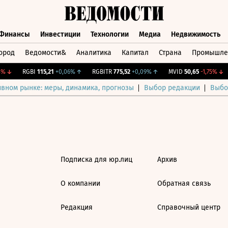
Финансы
Инвестиции
Технологии
Медиа
Недвижимость
ород
Ведомости&
Аналитика
Капитал
Страна
Промышле
а
Финансы
Инвестиции
Технологии
Медиа
Недвижимос
%
↓
RGBI
115,21
+0,06%
↑
RGBITR
775,52
+0,09%
↑
MVID
50,65
-1,75%
↓
ивном рынке: меры, динамика, прогнозы
Выбор редакции
Выбо
Подписка для юр.лиц
Архив
О компании
Обратная связь
Редакция
Справочный центр