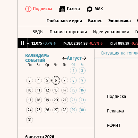
Подписка
Газета
MAX
Глобальные идеи
Бизнес
Экономика
ВЕДЫ
Правила торговли
Идеи управления
Г
Глобальные идеи
Бизнес
Экономик
↓
CNY Бирж.
12,075
+0,7%
↑
IMOEX
2 284,93
-0,73%
↓
RTSI
889,39
-0,73
Ситуация на топл
КАЛЕНДАРЬ
Август
СОБЫТИЙ
Пн
Вт
Ср
Чт
Пт
Сб
Вс
1
2
3
4
5
6
7
8
9
10
11
12
13
14
15
16
Подписка
17
18
19
20
21
22
23
24
25
26
27
28
29
30
Реклама
31
РФРИТ
6 августа 2026