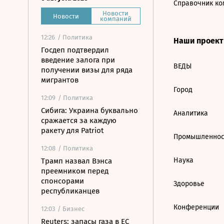
Справочник ко
Новости
Новости
компаний
12:26
/ Политика
Наши проек
Госдеп подтвердил
введение залога при
ВЕДЫ
получении визы для ряда
мигрантов
Город
12:09
/ Политика
Сибига: Украина буквально
Аналитика
сражается за каждую
ракету для Patriot
Промышленнос
12:08
/ Политика
Наука
Трамп назвал Вэнса
преемником перед
спонсорами
Здоровье
республиканцев
Конференции
12:03
/ Бизнес
Reuters: запасы газа в ЕС