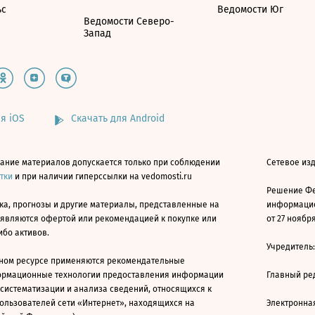
ьс
Ведомости Юг
Ведомости Северо-
Запад
я iOS
Скачать для Android
ание материалов допускается только при соблюдении
Сетевое изд
атки
и при наличии гиперссылки на vedomosti.ru
Решение Фе
ка, прогнозы и другие материалы, представленные на
информацио
 являются офертой или рекомендацией к покупке или
от 27 ноября
ибо активов.
Учредитель
ном ресурсе применяются рекомендательные
ормационные технологии предоставления информации
Главный ре
 систематизации и анализа сведений, относящихся к
ользователей сети «Интернет», находящихся на
Электронна