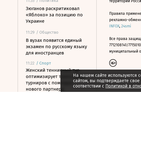
11:35
/ Политика
территории Росс
Зюганов раскритиковал
Правила примене
«Яблоко» за позицию по
рекламно-обменно
Украине
INFOX
,
24smi
11:29
/ Общество
Все права защищ
В вузах появится единый
7712108141/7715010
экзамен по русскому языку
муниципальный окр
для иностранцев
11:22
/
Спорт
Женский теннисный тур
На нашем сайте используются c
оптимизирует трансляции
сайтом, вы подтверждаете свое
турниров с помощью
соответствии с
Политикой в отн
нового партнера
11:17
/ Политика
Путин встретился с
полпредом в ДФО
11:14
/ Технологии
В работе рунета случился
масштабный сбой