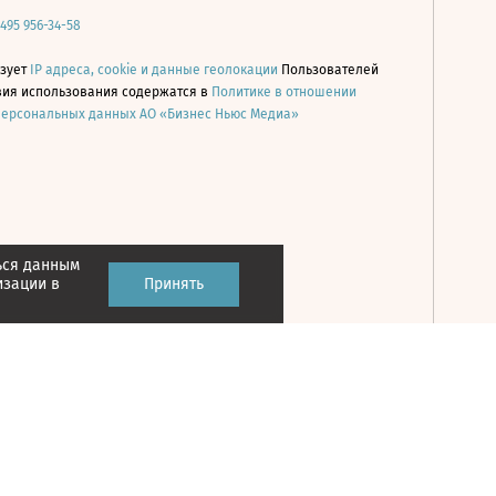
 495 956-34-58
ьзует
IP адреса, cookie и данные геолокации
Пользователей
овия использования содержатся в
Политике в отношении
персональных данных АО «Бизнес Ньюс Медиа»
ься данным
Принять
изации в