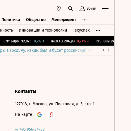
Войти
Политика
Общество
Менеджмент
нность
Инновации и технологии
Техуспех
ть
Политика
Общество
Менеджмент
CNY Бирж.
12,075
+0,7%
↑
IMOEX
2 284,93
-0,73%
↓
RTSI
889,39
-0,73%
↓
ры в Госдуму: каким был и будет российский парламент
Война н
Контакты
127018, г. Москва, ул. Полковая, д. 3, стр. 1
На карте
+7 495 956-34-58