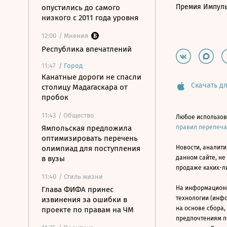
Премия Импул
опустились до самого
низкого с 2011 года уровня
12:00
/ Мнения
Республика впечатлений
11:47
/
Город
Канатные дороги не спасли
Скачать дл
столицу Мадагаскара от
пробок
11:43
/ Общество
Любое использов
Ямпольская предложила
правил перепеч
оптимизировать перечень
олимпиад для поступления
Новости, аналити
в вузы
данном сайте, не
продаже каких-л
11:40
/ Стиль жизни
На информацион
Глава ФИФА принес
технологии (инф
извинения за ошибки в
на основе сбора,
проекте по правам на ЧМ
предпочтениям п