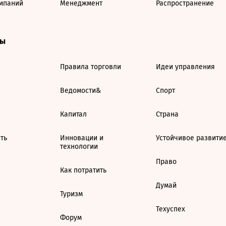
мпаний
Менеджмент
Распространение
ты
Правила торговли
Идеи управления
Ведомости&
Спорт
Капитал
Страна
ть
Инновации и
Устойчивое развити
технологии
Право
Как потратить
Думай
Туризм
Техуспех
Форум