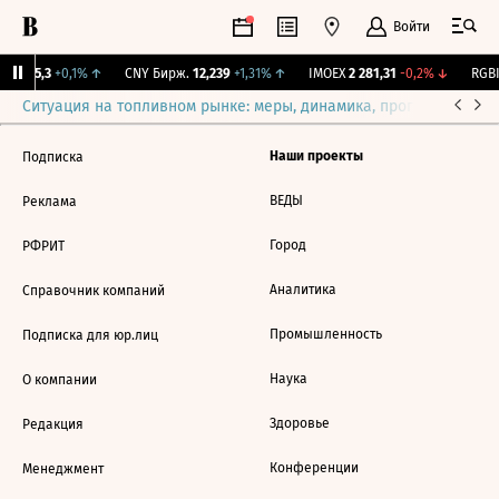
Войти
BI
115,3
+0,1%
↑
CNY Бирж.
12,239
+1,31%
↑
IMOEX
2 281,31
-0,2%
↓
RGBI
Ситуация на топливном рынке: меры, динамика, прогнозы
Выб
Наши проекты
Подписка
ВЕДЫ
Реклама
Город
РФРИТ
Аналитика
Справочник компаний
Промышленность
Подписка для юр.лиц
Наука
О компании
Здоровье
Редакция
Конференции
Менеджмент