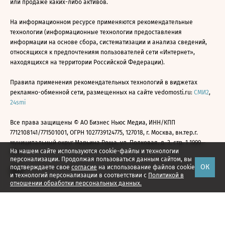
или продаже каких-либо активов.
На информационном ресурсе применяются рекомендательные
технологии (информационные технологии предоставления
информации на основе сбора, систематизации и анализа сведений,
относящихся к предпочтениям пользователей сети «Интернет»,
находящихся на территории Российской Федерации).
Правила применения рекомендательных технологий в виджетах
рекламно-обменной сети, размещенных на сайте vedomosti.ru:
СМИ2
,
24smi
Все права защищены © АО Бизнес Ньюс Медиа, ИНН/КПП
7712108141/771501001, ОГРН 1027739124775, 127018, г. Москва, вн.тер.г.
муниципальный округ Марьина Роща, ул. Полковая, д. 3, стр. 1 1999—
На нашем сайте используются cookie-файлы и технологии
2026
персонализации. Продолжая пользоваться данным сайтом, вы
ОК
подтверждаете свое
согласие
на использование файлов cookie
и технологий персонализации в соответствии с
Политикой в
отношении обработки персональных данных.