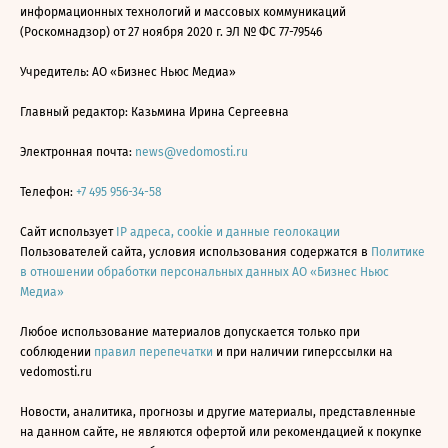
информационных технологий и массовых коммуникаций
(Роскомнадзор) от 27 ноября 2020 г. ЭЛ № ФС 77-79546
Учредитель: АО «Бизнес Ньюс Медиа»
Главный редактор: Казьмина Ирина Сергеевна
Электронная почта:
news@vedomosti.ru
Телефон:
+7 495 956-34-58
Сайт использует
IP адреса, cookie и данные геолокации
Пользователей сайта, условия использования содержатся в
Политике
в отношении обработки персональных данных АО «Бизнес Ньюс
Медиа»
Любое использование материалов допускается только при
соблюдении
правил перепечатки
и при наличии гиперссылки на
vedomosti.ru
Новости, аналитика, прогнозы и другие материалы, представленные
на данном сайте, не являются офертой или рекомендацией к покупке