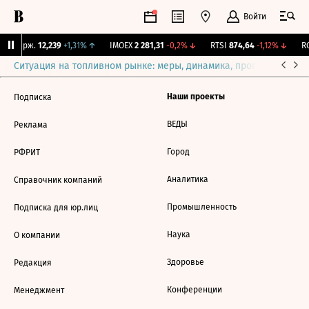
Войти
NY Бирж.
12,239
+1,31%
↑
IMOEX
2 281,31
-0,2%
↓
RTSI
874,64
-1,12%
↓
RG
Ситуация на топливном рынке: меры, динамика, прогнозы
Выб
Наши проекты
Подписка
ВЕДЫ
Реклама
Город
РФРИТ
Аналитика
Справочник компаний
Промышленность
Подписка для юр.лиц
Наука
О компании
Здоровье
Редакция
Конференции
Менеджмент