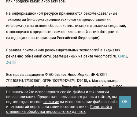
или продаже каких-либо активов.
На информационном ресурсе применяются рекомендательные
технологии (информационные технологии предоставления
информации на основе сбора, систематизации и анализа сведений,
относящихся к предпочтениям пользователей сети «Интернет»,
находящихся на территории Российской Федерации).
Правила применения рекомендательных технологий в виджетах
рекламно-обменной сети, размещенных на сайте vedomosti.ru:
СМИ2
,
24smi
Все права защищены © АО Бизнес Ньюс Медиа, ИНН/КПП
7712108141/771501001, ОГРН 1027739124775, 127018, г. Москва, вн.тер.г.
муниципальный округ Марьина Роща, ул. Полковая, д. 3, стр. 1 1999—
На нашем сайте используются cookie-файлы и технологии
2026
персонализации. Продолжая пользоваться данным сайтом, вы
ОК
подтверждаете свое
согласие
на использование файлов cookie
и технологий персонализации в соответствии с
Политикой в
отношении обработки персональных данных.