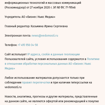
информационных технологий и массовых коммуникаций
(Роскомнадзор) от 27 ноября 2020 г. ЭЛ № ФС 77-79546
Учредитель: АО «Бизнес Ньюс Медиа»
Главный редактор: Казьмина Ирина Сергеевна
Электронная почта:
news@vedomosti.ru
Телефон:
+7 495 956-34-58
Сайт использует
IP адреса, cookie и данные геолокации
Пользователей сайта, условия использования содержатся в
Политике
в отношении обработки персональных данных АО «Бизнес Ньюс
Медиа»
Любое использование материалов допускается только при
соблюдении
правил перепечатки
и при наличии гиперссылки на
vedomosti.ru
Новости, аналитика, прогнозы и другие материалы, представленные
на данном сайте, не являются офертой или рекомендацией к покупке