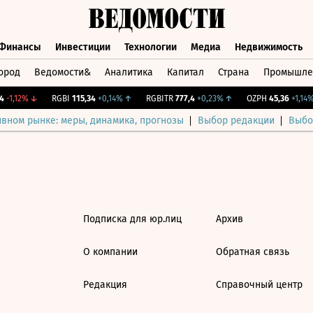
Финансы
Инвестиции
Технологии
Медиа
Недвижимость
ород
Ведомости&
Аналитика
Капитал
Страна
Промышле
а
Финансы
Инвестиции
Технологии
Медиа
Недвижимос
-1,12%
↓
RGBI
115,34
+0,14%
↑
RGBITR
777,4
+0,23%
↑
OZPH
45,36
+1,14%
ивном рынке: меры, динамика, прогнозы
Выбор редакции
Выбо
Подписка для юр.лиц
Архив
О компании
Обратная связь
Редакция
Справочный центр