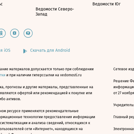
ьс
Ведомости Юг
Ведомости Северо-
Запад
я iOS
Скачать для Android
ание материалов допускается только при соблюдении
Сетевое изд
атки
и при наличии гиперссылки на vedomosti.ru
Решение Фе
ка, прогнозы и другие материалы, представленные на
информацио
 являются офертой или рекомендацией к покупке или
от 27 ноября
ибо активов.
Учредитель
ном ресурсе применяются рекомендательные
ормационные технологии предоставления информации
Главный ре
 систематизации и анализа сведений, относящихся к
ользователей сети «Интернет», находящихся на
Электронна