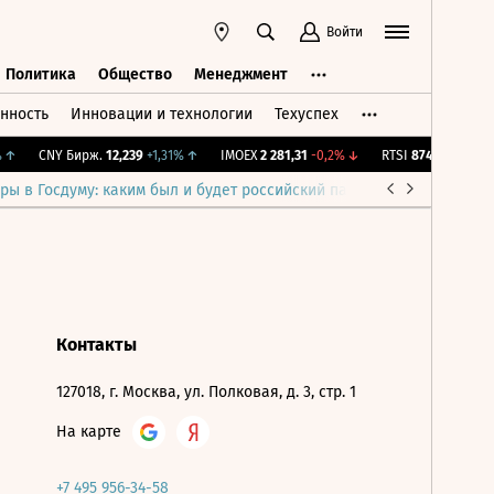
Войти
Политика
Общество
Менеджмент
нность
Инновации и технологии
Техуспех
ть
Политика
Общество
Менеджмент
↑
CNY Бирж.
12,239
+1,31%
↑
IMOEX
2 281,31
-0,2%
↓
RTSI
874,64
-1,12%
ры в Госдуму: каким был и будет российский парламент
Война н
Контакты
127018, г. Москва, ул. Полковая, д. 3, стр. 1
На карте
+7 495 956-34-58