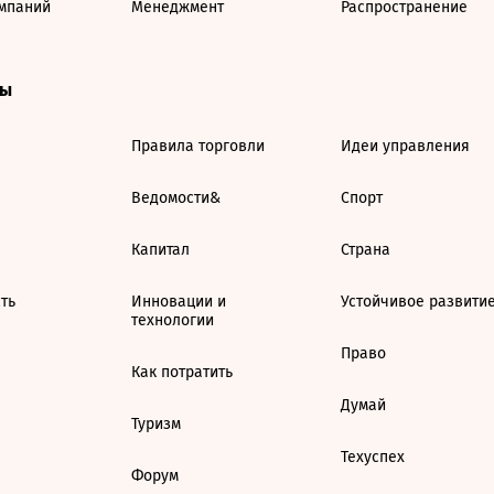
мпаний
Менеджмент
Распространение
ты
Правила торговли
Идеи управления
Ведомости&
Спорт
Капитал
Страна
ть
Инновации и
Устойчивое развити
технологии
Право
Как потратить
Думай
Туризм
Техуспех
Форум