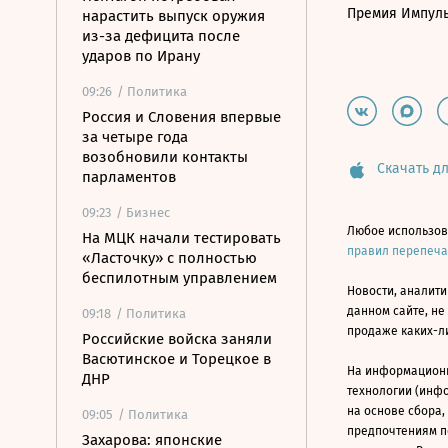
Премия Импул
нарастить выпуск оружия
из-за дефицита после
ударов по Ирану
09:26
/ Политика
Россия и Словения впервые
за четыре года
возобновили контакты
Скачать дл
парламентов
09:23
/ Бизнес
Любое использов
На МЦК начали тестировать
правил перепеч
«Ласточку» с полностью
беспилотным управлением
Новости, аналити
данном сайте, не
09:18
/ Политика
продаже каких-л
Российские войска заняли
Васютинское и Торецкое в
На информацион
ДНР
технологии (инф
на основе сбора,
09:05
/ Политика
предпочтениям п
Захарова: японские