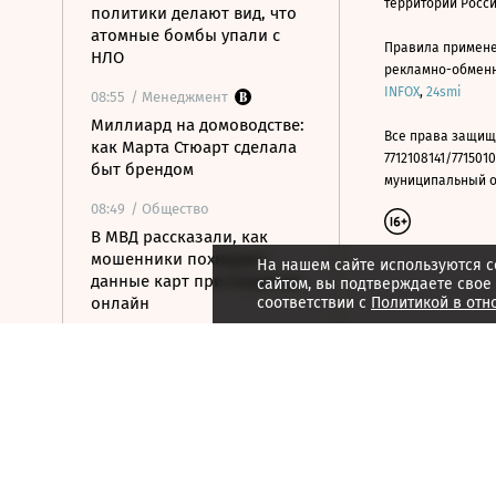
территории Росс
политики делают вид, что
атомные бомбы упали с
Правила примене
НЛО
рекламно-обменно
INFOX
,
24smi
08:55
/ Менеджмент
Миллиард на домоводстве:
Все права защищ
как Марта Стюарт сделала
7712108141/7715010
быт брендом
муниципальный окр
08:49
/ Общество
В МВД рассказали, как
мошенники похищают
На нашем сайте используются c
данные карт при покупках
сайтом, вы подтверждаете свое
онлайн
соответствии с
Политикой в отн
08:33
/ Политика
Что известно об атаке на
жилые кварталы в
Белгороде
08:11
/ Политика
Демократы готовят