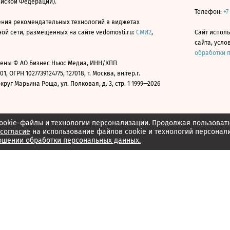
ийской Федерации).
Телефон:
+7
ния рекомендательных технологий в виджетах
й сети, размещенных на сайте vedomosti.ru:
СМИ2
,
Сайт испол
сайта, усл
обработки 
ены © АО Бизнес Ньюс Медиа, ИНН/КПП
01, ОГРН 1027739124775, 127018, г. Москва, вн.тер.г.
уг Марьина Роща, ул. Полковая, д. 3, стр. 1 1999—2026
ookie-файлы и технологии персонализации. Продолжая пользоват
согласие
на использование файлов cookie и технологий персонал
ошении обработки персональных данных.