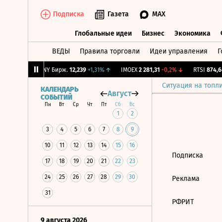
Подписка
Газета
MAX
Глобальные идеи
Бизнес
Экономика
ВЕДЫ
Правила торговли
Идеи управления
Г
Глобальные идеи
Бизнес
Экономик
6
+1,14%
↑
CNY Бирж.
12,239
+1,31%
↑
IMOEX
2 281,31
-0,2%
↓
RTSI
874,64
Ситуация на топл
КАЛЕНДАРЬ
Август
СОБЫТИЙ
Пн
Вт
Ср
Чт
Пт
Сб
Вс
1
2
3
4
5
6
7
8
9
10
11
12
13
14
15
16
Подписка
17
18
19
20
21
22
23
24
25
26
27
28
29
30
Реклама
31
РФРИТ
9 августа 2026