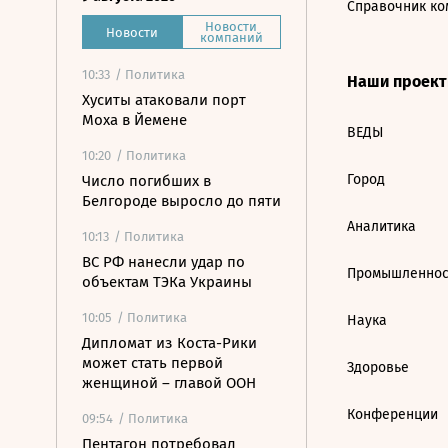
Справочник ко
Новости
Новости
компаний
10:33
/ Политика
Наши проек
Хуситы атаковали порт
Моха в Йемене
ВЕДЫ
10:20
/ Политика
Город
Число погибших в
Белгороде выросло до пяти
Аналитика
10:13
/ Политика
ВС РФ нанесли удар по
Промышленнос
объектам ТЭКа Украины
10:05
/ Политика
Наука
Дипломат из Коста-Рики
может стать первой
Здоровье
женщиной – главой ООН
Конференции
09:54
/ Политика
Пентагон потребовал