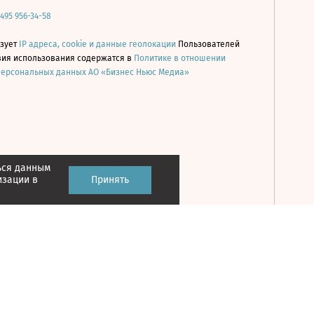
 495 956-34-58
ьзует
IP адреса, cookie и данные геолокации
Пользователей
овия использования содержатся в
Политике в отношении
персональных данных АО «Бизнес Ньюс Медиа»
ься данным
Принять
изации в