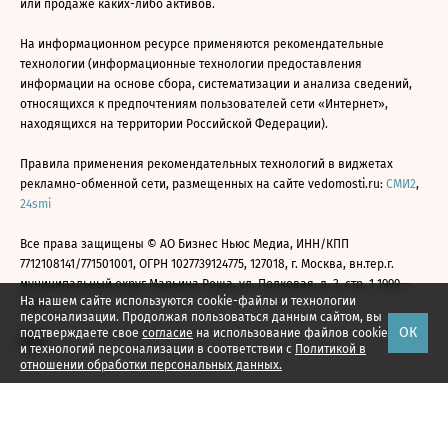
или продаже каких-либо активов.
На информационном ресурсе применяются рекомендательные
технологии (информационные технологии предоставления
информации на основе сбора, систематизации и анализа сведений,
относящихся к предпочтениям пользователей сети «Интернет»,
находящихся на территории Российской Федерации).
Правила применения рекомендательных технологий в виджетах
рекламно-обменной сети, размещенных на сайте vedomosti.ru:
СМИ2
,
24smi
Все права защищены © АО Бизнес Ньюс Медиа, ИНН/КПП
7712108141/771501001, ОГРН 1027739124775, 127018, г. Москва, вн.тер.г.
муниципальный округ Марьина Роща, ул. Полковая, д. 3, стр. 1 1999—
На нашем сайте используются cookie-файлы и технологии
2026
персонализации. Продолжая пользоваться данным сайтом, вы
ОК
подтверждаете свое
согласие
на использование файлов cookie
и технологий персонализации в соответствии с
Политикой в
отношении обработки персональных данных.