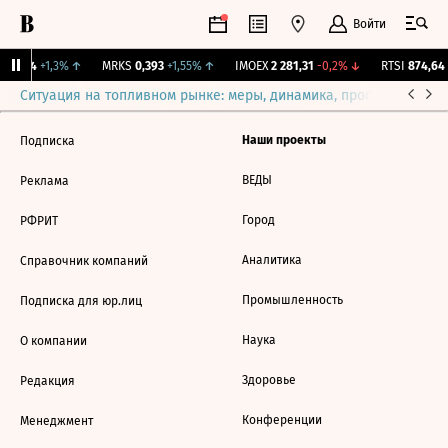
Войти
Y
41,4
+1,3%
↑
MRKS
0,393
+1,55%
↑
IMOEX
2 281,31
-0,2%
↓
RTSI
874,64
-
Ситуация на топливном рынке: меры, динамика, прогнозы
Выб
Наши проекты
Подписка
ВЕДЫ
Реклама
Город
РФРИТ
Аналитика
Справочник компаний
Промышленность
Подписка для юр.лиц
Наука
О компании
Здоровье
Редакция
Конференции
Менеджмент