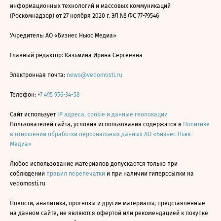
информационных технологий и массовых коммуникаций
(Роскомнадзор) от 27 ноября 2020 г. ЭЛ № ФС 77-79546
Учредитель: АО «Бизнес Ньюс Медиа»
Главный редактор: Казьмина Ирина Сергеевна
Электронная почта:
news@vedomosti.ru
Телефон:
+7 495 956-34-58
Сайт использует
IP адреса, cookie и данные геолокации
Пользователей сайта, условия использования содержатся в
Политике
в отношении обработки персональных данных АО «Бизнес Ньюс
Медиа»
Любое использование материалов допускается только при
соблюдении
правил перепечатки
и при наличии гиперссылки на
vedomosti.ru
Новости, аналитика, прогнозы и другие материалы, представленные
на данном сайте, не являются офертой или рекомендацией к покупке