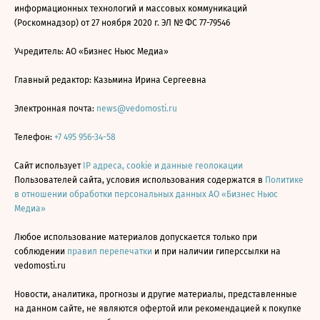
информационных технологий и массовых коммуникаций
(Роскомнадзор) от 27 ноября 2020 г. ЭЛ № ФС 77-79546
Учредитель: АО «Бизнес Ньюс Медиа»
Главный редактор: Казьмина Ирина Сергеевна
Электронная почта:
news@vedomosti.ru
Телефон:
+7 495 956-34-58
Сайт использует
IP адреса, cookie и данные геолокации
Пользователей сайта, условия использования содержатся в
Политике
в отношении обработки персональных данных АО «Бизнес Ньюс
Медиа»
Любое использование материалов допускается только при
соблюдении
правил перепечатки
и при наличии гиперссылки на
vedomosti.ru
Новости, аналитика, прогнозы и другие материалы, представленные
на данном сайте, не являются офертой или рекомендацией к покупке