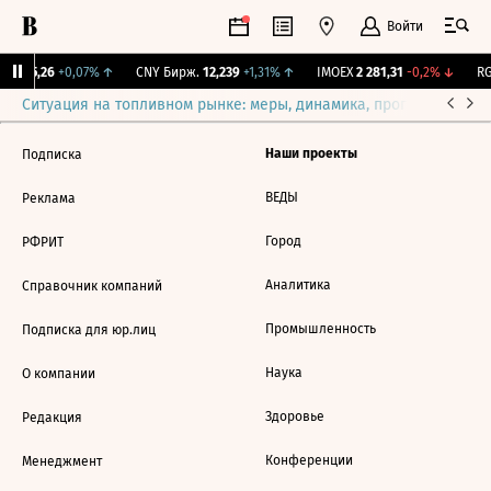
Войти
BI
115,26
+0,07%
↑
CNY Бирж.
12,239
+1,31%
↑
IMOEX
2 281,31
-0,2%
↓
RG
Ситуация на топливном рынке: меры, динамика, прогнозы
Выб
Наши проекты
Подписка
ВЕДЫ
Реклама
Город
РФРИТ
Аналитика
Справочник компаний
Промышленность
Подписка для юр.лиц
Наука
О компании
Здоровье
Редакция
Конференции
Менеджмент