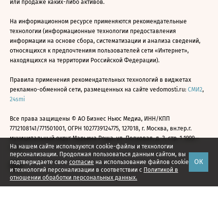
или продаже каких-либо активов.
На информационном ресурсе применяются рекомендательные
технологии (информационные технологии предоставления
информации на основе сбора, систематизации и анализа сведений,
относящихся к предпочтениям пользователей сети «Интернет»,
находящихся на территории Российской Федерации).
Правила применения рекомендательных технологий в виджетах
рекламно-обменной сети, размещенных на сайте vedomosti.ru:
СМИ2
,
24smi
Все права защищены © АО Бизнес Ньюс Медиа, ИНН/КПП
7712108141/771501001, ОГРН 1027739124775, 127018, г. Москва, вн.тер.г.
муниципальный округ Марьина Роща, ул. Полковая, д. 3, стр. 1 1999—
На нашем сайте используются cookie-файлы и технологии
2026
персонализации. Продолжая пользоваться данным сайтом, вы
ОК
подтверждаете свое
согласие
на использование файлов cookie
и технологий персонализации в соответствии с
Политикой в
отношении обработки персональных данных.