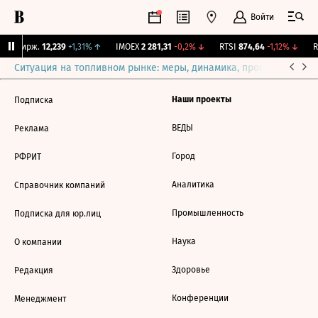
Войти
NY Бирж.
12,239
+1,31%
↑
IMOEX
2 281,31
-0,2%
↓
RTSI
874,64
-1,12%
↓
R
Ситуация на топливном рынке: меры, динамика, прогнозы
Выб
Наши проекты
Подписка
ВЕДЫ
Реклама
Город
РФРИТ
Аналитика
Справочник компаний
Промышленность
Подписка для юр.лиц
Наука
О компании
Здоровье
Редакция
Конференции
Менеджмент