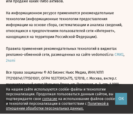
или продаже каких-либо активов.
На информационном ресурсе применяются рекомендательные
технологии (информационные технологии предоставления
информации на основе сбора, систематизации и анализа сведений,
относящихся к предпочтениям пользователей сети «Интернет»,
находящихся на территории Российской Федерации).
Правила применения рекомендательных технологий в виджетах
рекламно-обменной сети, размещенных на сайте vedomosti.ru:
СМИ2
,
24smi
Все права защищены © АО Бизнес Ньюс Медиа, ИНН/КПП
7712108141/771501001, ОГРН 1027739124775, 127018, г. Москва, вн.тер.г.
муниципальный округ Марьина Роща, ул. Полковая, д. 3, стр. 1 1999—
На нашем сайте используются cookie-файлы и технологии
2026
персонализации. Продолжая пользоваться данным сайтом, вы
ОК
подтверждаете свое
согласие
на использование файлов cookie
и технологий персонализации в соответствии с
Политикой в
отношении обработки персональных данных.