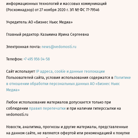
информационных технологий и массовых коммуникаций
(Роскомнадзор) от 27 ноября 2020 г. ЭЛ № ФС 77-79546
Учредитель: АО «Бизнес Ньюс Медиа»
Главный редактор: Казьмина Ирина Сергеевна
Электронная почта:
news@vedomosti.ru
Телефон:
+7 495 956-34-58
Сайт использует
IP адреса, cookie и данные геолокации
Пользователей сайта, условия использования содержатся в
Политике
в отношении обработки персональных данных АО «Бизнес Ньюс
Медиа»
Любое использование материалов допускается только при
соблюдении
правил перепечатки
и при наличии гиперссылки на
vedomosti.ru
Новости, аналитика, прогнозы и другие материалы, представленные
на данном сайте, не являются офертой или рекомендацией к покупке