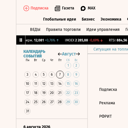
Подписка
Газета
MAX
Глобальные идеи
Бизнес
Экономика
ВЕДЫ
Правила торговли
Идеи управления
Г
Глобальные идеи
Бизнес
Экономик
1,1%
↑
CNY Бирж.
12,081
+0,76%
↑
IMOEX
2 285,88
-0,69%
↓
RTSI
884,56
-
Ситуация на топл
КАЛЕНДАРЬ
Август
СОБЫТИЙ
Пн
Вт
Ср
Чт
Пт
Сб
Вс
1
2
3
4
5
6
7
8
9
10
11
12
13
14
15
16
Подписка
17
18
19
20
21
22
23
24
25
26
27
28
29
30
Реклама
31
РФРИТ
6 августа 2026