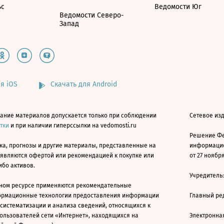
ьс
Ведомости Юг
Ведомости Северо-
Запад
я iOS
Скачать для Android
ание материалов допускается только при соблюдении
Сетевое изд
атки
и при наличии гиперссылки на vedomosti.ru
Решение Фе
ка, прогнозы и другие материалы, представленные на
информацио
 являются офертой или рекомендацией к покупке или
от 27 ноября
ибо активов.
Учредитель
ном ресурсе применяются рекомендательные
ормационные технологии предоставления информации
Главный ре
 систематизации и анализа сведений, относящихся к
ользователей сети «Интернет», находящихся на
Электронна