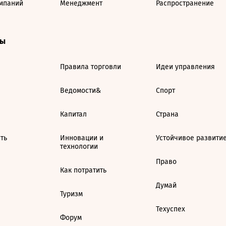
мпаний
Менеджмент
Распространение
ты
Правила торговли
Идеи управления
Ведомости&
Спорт
Капитал
Страна
ть
Инновации и
Устойчивое развити
технологии
Право
Как потратить
Думай
Туризм
Техуспех
Форум