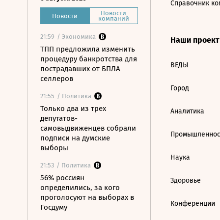
Справочник ко
Новости
Новости
компаний
21:59
/ Экономика
Наши проек
ТПП предложила изменить
процедуру банкротства для
ВЕДЫ
пострадавших от БПЛА
селлеров
Город
21:55
/ Политика
Только два из трех
Аналитика
депутатов-
самовыдвиженцев собрали
Промышленнос
подписи на думские
выборы
Наука
21:53
/ Политика
56% россиян
Здоровье
определились, за кого
проголосуют на выборах в
Конференции
Госдуму