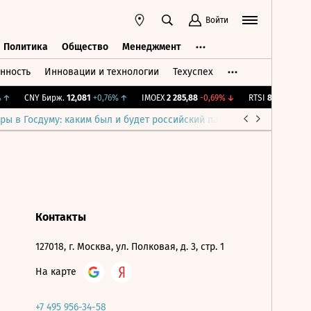
Войти
Политика
Общество
Менеджмент
нность
Инновации и технологии
Техуспех
ть
Политика
Общество
Менеджмент
↑
CNY Бирж.
12,081
+0,76%
↑
IMOEX
2 285,88
-0,69%
↓
RTSI
884,56
-1,27
ры в Госдуму: каким был и будет российский парламент
Война н
Контакты
127018, г. Москва, ул. Полковая, д. 3, стр. 1
На карте
+7 495 956-34-58