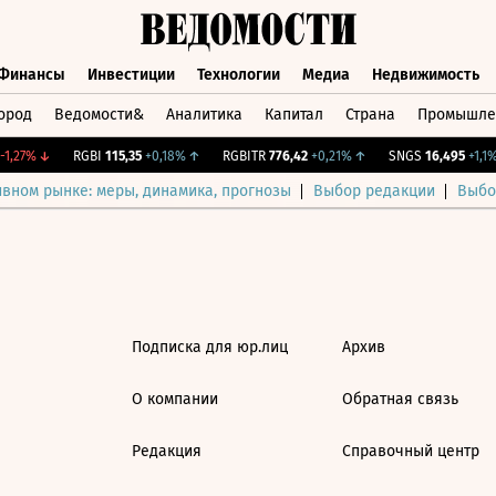
Финансы
Инвестиции
Технологии
Медиа
Недвижимость
ород
Ведомости&
Аналитика
Капитал
Страна
Промышле
а
Финансы
Инвестиции
Технологии
Медиа
Недвижимос
1,27%
↓
RGBI
115,35
+0,18%
↑
RGBITR
776,42
+0,21%
↑
SNGS
16,495
+1,1%
ивном рынке: меры, динамика, прогнозы
Выбор редакции
Выбо
Подписка для юр.лиц
Архив
О компании
Обратная связь
Редакция
Справочный центр