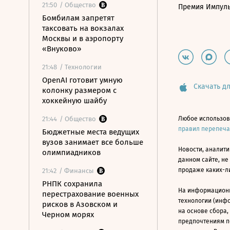
21:50
/ Общество
Премия Импул
Бомбилам запретят
таксовать на вокзалах
Москвы и в аэропорту
«Внуково»
21:48
/ Технологии
OpenAI готовит умную
Скачать дл
колонку размером с
хоккейную шайбу
21:44
/ Общество
Любое использов
правил перепеч
Бюджетные места ведущих
вузов занимает все больше
Новости, аналити
олимпиадников
данном сайте, не
продаже каких-л
21:42
/ Финансы
РНПК сохранила
На информацион
перестрахование военных
технологии (инф
рисков в Азовском и
на основе сбора,
Черном морях
предпочтениям п