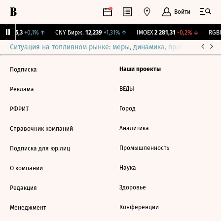
Войти
BI
115,3
+0,1%
↑
CNY Бирж.
12,239
+1,31%
↑
IMOEX
2 281,31
-0,2%
↓
RGBI
Ситуация на топливном рынке: меры, динамика, прогнозы
Выб
Наши проекты
Подписка
ВЕДЫ
Реклама
Город
РФРИТ
Аналитика
Справочник компаний
Промышленность
Подписка для юр.лиц
Наука
О компании
Здоровье
Редакция
Конференции
Менеджмент