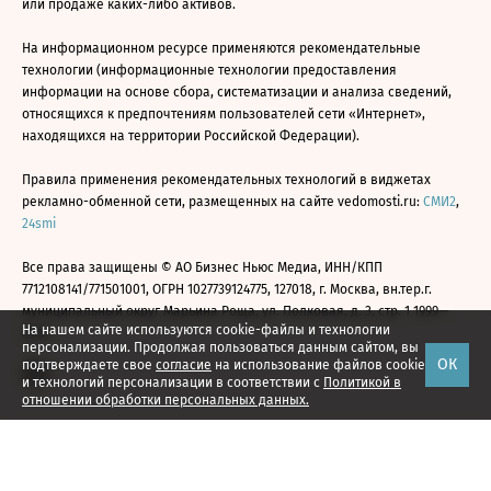
или продаже каких-либо активов.
На информационном ресурсе применяются рекомендательные
технологии (информационные технологии предоставления
информации на основе сбора, систематизации и анализа сведений,
относящихся к предпочтениям пользователей сети «Интернет»,
находящихся на территории Российской Федерации).
Правила применения рекомендательных технологий в виджетах
рекламно-обменной сети, размещенных на сайте vedomosti.ru:
СМИ2
,
24smi
Все права защищены © АО Бизнес Ньюс Медиа, ИНН/КПП
7712108141/771501001, ОГРН 1027739124775, 127018, г. Москва, вн.тер.г.
муниципальный округ Марьина Роща, ул. Полковая, д. 3, стр. 1 1999—
На нашем сайте используются cookie-файлы и технологии
2026
персонализации. Продолжая пользоваться данным сайтом, вы
ОК
подтверждаете свое
согласие
на использование файлов cookie
и технологий персонализации в соответствии с
Политикой в
отношении обработки персональных данных.