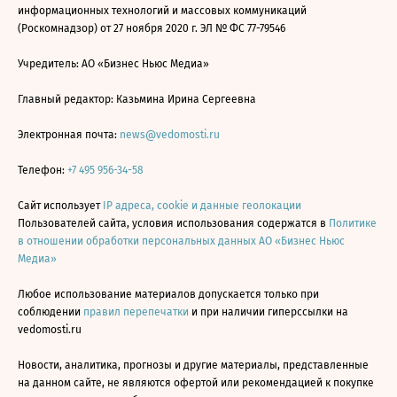
информационных технологий и массовых коммуникаций
(Роскомнадзор) от 27 ноября 2020 г. ЭЛ № ФС 77-79546
Учредитель: АО «Бизнес Ньюс Медиа»
Главный редактор: Казьмина Ирина Сергеевна
Электронная почта:
news@vedomosti.ru
Телефон:
+7 495 956-34-58
Сайт использует
IP адреса, cookie и данные геолокации
Пользователей сайта, условия использования содержатся в
Политике
в отношении обработки персональных данных АО «Бизнес Ньюс
Медиа»
Любое использование материалов допускается только при
соблюдении
правил перепечатки
и при наличии гиперссылки на
vedomosti.ru
Новости, аналитика, прогнозы и другие материалы, представленные
на данном сайте, не являются офертой или рекомендацией к покупке