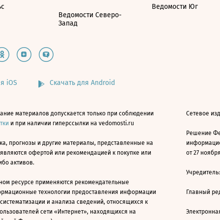
ьс
Ведомости Юг
Ведомости Северо-
Запад
я iOS
Скачать для Android
ание материалов допускается только при соблюдении
Сетевое изд
атки
и при наличии гиперссылки на vedomosti.ru
Решение Фе
ка, прогнозы и другие материалы, представленные на
информацио
 являются офертой или рекомендацией к покупке или
от 27 ноября
ибо активов.
Учредитель
ном ресурсе применяются рекомендательные
ормационные технологии предоставления информации
Главный ре
 систематизации и анализа сведений, относящихся к
ользователей сети «Интернет», находящихся на
Электронна