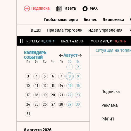
Подписка
Газета
MAX
Глобальные идеи
Бизнес
Экономика
ВЕДЫ
Правила торговли
Идеи управления
Г
Глобальные идеи
Бизнес
Экономик
+1,31%
↑
ABRD
123,2
+0,33%
↑
BRZL
1 432
0%
IMOEX
2 281,31
-0,2%
↓
Ситуация на топл
КАЛЕНДАРЬ
Август
СОБЫТИЙ
Пн
Вт
Ср
Чт
Пт
Сб
Вс
1
2
3
4
5
6
7
8
9
10
11
12
13
14
15
16
Подписка
17
18
19
20
21
22
23
24
25
26
27
28
29
30
Реклама
31
РФРИТ
8 августа 2026