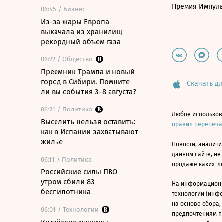
Премия Импул
06:45
/ Бизнес
Из-за жары Европа
выкачала из хранилищ
рекордный объем газа
06:22
/ Общество
Преемник Трампа и новый
город в Сибири. Помните
Скачать дл
ли вы события 3–8 августа?
06:21
/ Политика
Любое использов
Выселить нельзя оставить:
правил перепеч
как в Испании захватывают
жилье
Новости, аналити
данном сайте, не
06:11
/ Политика
продаже каких-л
Российские силы ПВО
утром сбили 83
На информацион
беспилотника
технологии (инф
на основе сбора,
06:01
/ Технологии
предпочтениям п