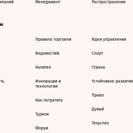
мпаний
Менеджмент
Распространение
ты
Правила торговли
Идеи управления
Ведомости&
Спорт
Капитал
Страна
ть
Инновации и
Устойчивое развити
технологии
Право
Как потратить
Думай
Туризм
Техуспех
Форум