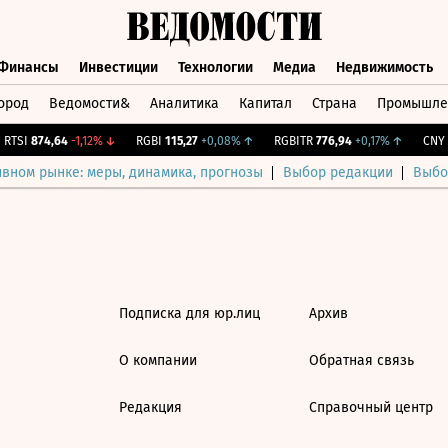
Финансы
Инвестиции
Технологии
Медиа
Недвижимость
ород
Ведомости&
Аналитика
Капитал
Страна
Промышле
а
Финансы
Инвестиции
Технологии
Медиа
Недвижимос
RTSI
874,64
-1,12%
↓
RGBI
115,27
+0,08%
↑
RGBITR
776,94
+0,17%
↑
CNY Б
ивном рынке: меры, динамика, прогнозы
Выбор редакции
Выбо
Подписка для юр.лиц
Архив
О компании
Обратная связь
Редакция
Справочный центр