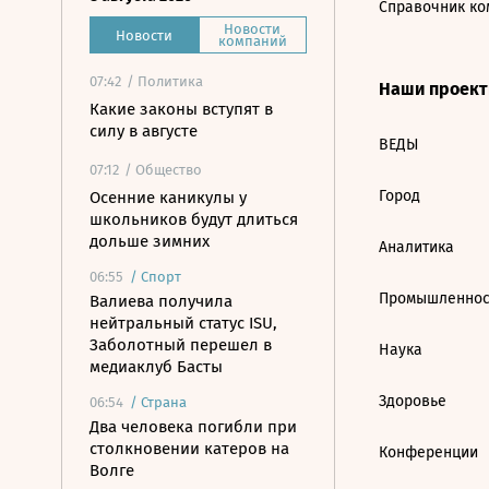
Справочник ко
Новости
Новости
компаний
07:42
/ Политика
Наши проек
Какие законы вступят в
силу в августе
ВЕДЫ
07:12
/ Общество
Город
Осенние каникулы у
школьников будут длиться
дольше зимних
Аналитика
06:55
/
Спорт
Промышленнос
Валиева получила
нейтральный статус ISU,
Заболотный перешел в
Наука
медиаклуб Басты
Здоровье
06:54
/
Страна
Два человека погибли при
столкновении катеров на
Конференции
Волге