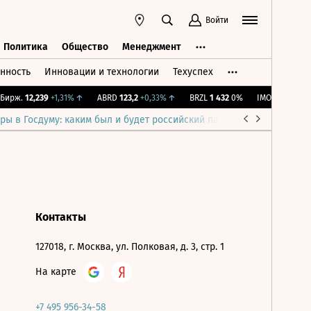
Войти
Политика
Общество
Менеджмент
нность
Инновации и технологии
Техуспех
ть
Политика
Общество
Менеджмент
ирж.
12,239
+1,31%
↑
ABRD
123,2
+0,33%
↑
BRZL
1 432
0%
IMOEX
2 281,31
ры в Госдуму: каким был и будет российский парламент
Война н
Контакты
127018, г. Москва, ул. Полковая, д. 3, стр. 1
На карте
+7 495 956-34-58