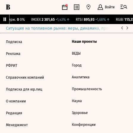
Войти
NY Бирж.
0
0%
IMOEX
2 301,65
+1,43%
↑
RTSI
895,93
+1,68%
↑
RGBI
115,37
Ситуация на топливном рынке: меры, динамика, прогнозы
Выб
Наши проекты
Подписка
ВЕДЫ
Реклама
Город
РФРИТ
Аналитика
Справочник компаний
Промышленность
Подписка для юр.лиц
Наука
О компании
Здоровье
Редакция
Конференции
Менеджмент