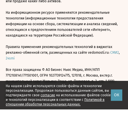
или продаже каких-либо активов.
На информационном ресурсе применяются рекомендательные
технологии (информационные технологии предоставления
информации на основе сбора, систематизации и анализа сведений,
относящихся к предпочтениям пользователей сети «Интернет»,
находящихся на территории Российской Федерации).
Правила применения рекомендательных технологий в виджетах
рекламно-обменной сети, размещенных на сайте vedomosti.ru:
СМИ2
,
24smi
Все права защищены © АО Бизнес Ньюс Медиа, ИНН/КПП
7712108141/771501001, ОГРН 1027739124775, 127018, г. Москва, вн.тер.г.
муниципальный округ Марьина Роща, ул. Полковая, д. 3, стр. 1 1999—
На нашем сайте используются cookie-файлы и технологии
2026
персонализации. Продолжая пользоваться данным сайтом, вы
ОК
подтверждаете свое
согласие
на использование файлов cookie
и технологий персонализации в соответствии с
Политикой в
отношении обработки персональных данных.