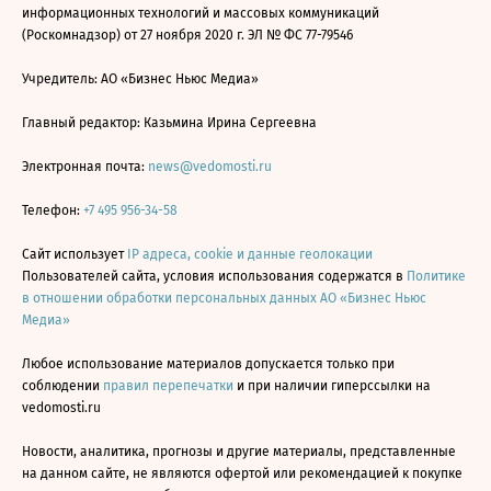
информационных технологий и массовых коммуникаций
(Роскомнадзор) от 27 ноября 2020 г. ЭЛ № ФС 77-79546
Учредитель: АО «Бизнес Ньюс Медиа»
Главный редактор: Казьмина Ирина Сергеевна
Электронная почта:
news@vedomosti.ru
Телефон:
+7 495 956-34-58
Сайт использует
IP адреса, cookie и данные геолокации
Пользователей сайта, условия использования содержатся в
Политике
в отношении обработки персональных данных АО «Бизнес Ньюс
Медиа»
Любое использование материалов допускается только при
соблюдении
правил перепечатки
и при наличии гиперссылки на
vedomosti.ru
Новости, аналитика, прогнозы и другие материалы, представленные
на данном сайте, не являются офертой или рекомендацией к покупке