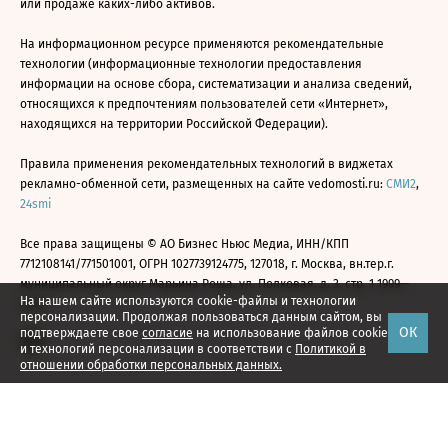
или продаже каких-либо активов.
На информационном ресурсе применяются рекомендательные
технологии (информационные технологии предоставления
информации на основе сбора, систематизации и анализа сведений,
относящихся к предпочтениям пользователей сети «Интернет»,
находящихся на территории Российской Федерации).
Правила применения рекомендательных технологий в виджетах
рекламно-обменной сети, размещенных на сайте vedomosti.ru:
СМИ2
,
24smi
Все права защищены © АО Бизнес Ньюс Медиа, ИНН/КПП
7712108141/771501001, ОГРН 1027739124775, 127018, г. Москва, вн.тер.г.
муниципальный округ Марьина Роща, ул. Полковая, д. 3, стр. 1 1999—
На нашем сайте используются cookie-файлы и технологии
2026
персонализации. Продолжая пользоваться данным сайтом, вы
ОК
подтверждаете свое
согласие
на использование файлов cookie
и технологий персонализации в соответствии с
Политикой в
отношении обработки персональных данных.