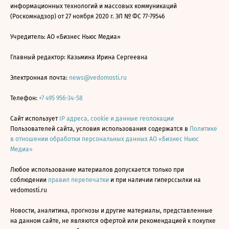
информационных технологий и массовых коммуникаций
(Роскомнадзор) от 27 ноября 2020 г. ЭЛ № ФС 77-79546
Учредитель: АО «Бизнес Ньюс Медиа»
Главный редактор: Казьмина Ирина Сергеевна
Электронная почта:
news@vedomosti.ru
Телефон:
+7 495 956-34-58
Сайт использует
IP адреса, cookie и данные геолокации
Пользователей сайта, условия использования содержатся в
Политике
в отношении обработки персональных данных АО «Бизнес Ньюс
Медиа»
Любое использование материалов допускается только при
соблюдении
правил перепечатки
и при наличии гиперссылки на
vedomosti.ru
Новости, аналитика, прогнозы и другие материалы, представленные
на данном сайте, не являются офертой или рекомендацией к покупке