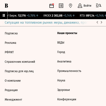
Войти
CNY Бирж.
12,176
+0,78%
↑
IMOEX
2 302,88
+0,74%
↑
RTSI
891,14
+0,74%
↑
Ситуация на топливном рынке: меры, динамика, прогнозы
Выб
Наши проекты
Подписка
ВЕДЫ
Реклама
Город
РФРИТ
Аналитика
Справочник компаний
Промышленность
Подписка для юр.лиц
Наука
О компании
Здоровье
Редакция
Конференции
Менеджмент