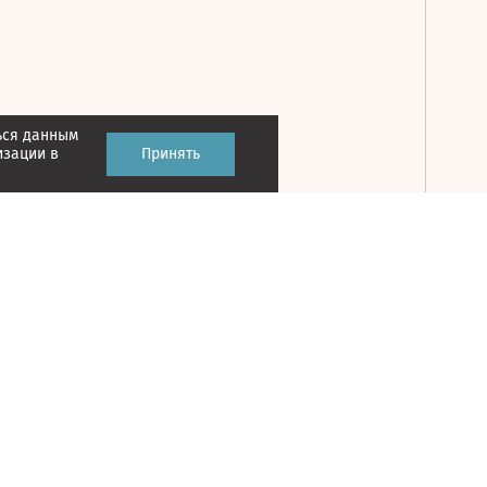
ься данным
Принять
изации в