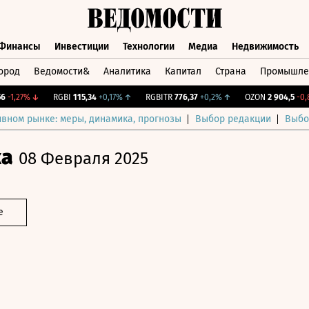
Финансы
Инвестиции
Технологии
Медиа
Недвижимость
ород
Ведомости&
Аналитика
Капитал
Страна
Промышле
а
Финансы
Инвестиции
Технологии
Медиа
Недвижимос
1,27%
↓
RGBI
115,34
+0,17%
↑
RGBITR
776,37
+0,2%
↑
OZON
2 904,5
-0,87%
ивном рынке: меры, динамика, прогнозы
Выбор редакции
Выбо
ка
08 Февраля 2025
е