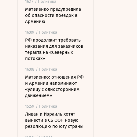
16:17
/ Политика
Матвиенко предупредила
об опасности поездок в
Армению
16:09
/ Политика
РФ продолжит требовать
наказания для заказчиков
теракта на «Северных
потоках»
16:08
/ Политика
Матвиенко: отношения РФ
и Армении напоминают
«улицу с односторонним
движением»
15:59
/ Политика
Ливан и Израиль хотят
вынести в СБ ООН новую
резолюцию по югу страны