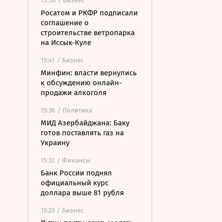
15:50
/ Бизнес
Росатом и РКФР подписали
соглашение о
строительстве ветропарка
на Иссык-Куле
15:41
/ Бизнес
Минфин: власти вернулись
к обсуждению онлайн-
продажи алкоголя
15:36
/ Политика
МИД Азербайджана: Баку
готов поставлять газ на
Украину
15:32
/ Финансы
Банк России поднял
официальный курс
доллара выше 81 рубля
15:23
/ Бизнес