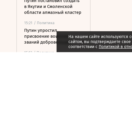
Путин постановил создать
в Якутии и Смоленской
области алмазный кластер
15:21
/ Политика
Путин упростил
присвоение воинских
На нашем сайте используются c
сайтом, вы подтверждаете свое
званий добровольцам
соответствии с
Политикой в отн
15:12
/ Политика
РФ не получала обращений
по прекращению
концессии строительства
ж/д в Армении
14:54
/ Общество
Генпрокуратура признала
нежелательным
американский фонд Human
Rights Foundation
14:50
/ Экономика
Сазанов: вопрос о