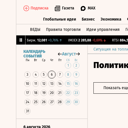
Подписка
Газета
MAX
Глобальные идеи
Бизнес
Экономика
ВЕДЫ
Правила торговли
Идеи управления
Г
Глобальные идеи
Бизнес
Экономик
87%
↓
CNY Бирж.
12,081
+0,76%
↑
IMOEX
2 285,88
-0,69%
↓
RTSI
884,56
-
Ситуация на топл
КАЛЕНДАРЬ
Август
СОБЫТИЙ
Пн
Вт
Ср
Чт
Пт
Сб
Вс
Полити
1
2
3
4
5
6
7
8
9
10
11
12
13
14
15
16
Показать ещ
17
18
19
20
21
22
23
24
25
26
27
28
29
30
31
6 августа 2026