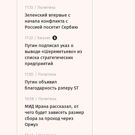
17:33
/ Политика
Зеленский впервые с
начала конфликта с
Россией посетит Сербию
17:22
/ Бизнес
Путин подписал указ о
выводе «Шереметьево» из
списка стратегических
предприятий
17:05
/ Политика
Путин объявил
благодарность рэперу ST
16:58
/ Политика
МИД Ирана рассказал, от
чего будет зависеть размер
сбора за проход через
Ормуз