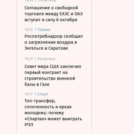
16:46
/ Политика
Соглашение о свободной
торговле между ЕАЭС и ОАЭ
вступит в силу 6 октября
16:31
/
Страна
Роспотребнадзор сообщил
о загрязнении воздуха в
Энгельсе и Саратове
16:27
/ Политика
Совет мира США заключил
первый контракт на
строительство военной
базы в Газе
16:17
/
Спорт
Топ-трансфер,
сплоченность и яркая
молодежь: почему
«Спартак» может выиграть
РПЛ