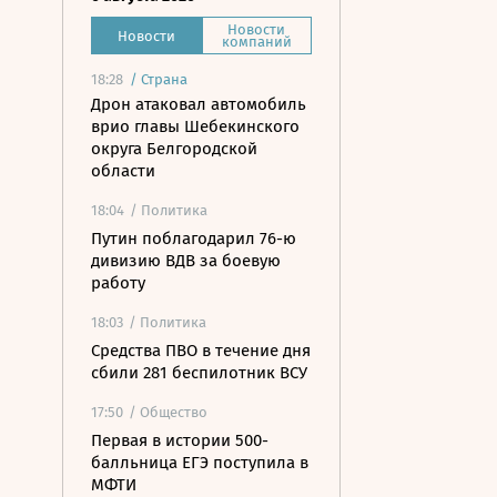
Новости
Новости
компаний
18:28
/
Страна
Дрон атаковал автомобиль
врио главы Шебекинского
округа Белгородской
области
18:04
/ Политика
Путин поблагодарил 76-ю
дивизию ВДВ за боевую
работу
18:03
/ Политика
Средства ПВО в течение дня
сбили 281 беспилотник ВСУ
17:50
/ Общество
Первая в истории 500-
балльница ЕГЭ поступила в
МФТИ