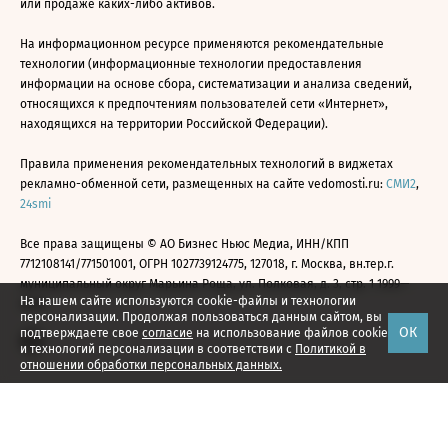
или продаже каких-либо активов.
На информационном ресурсе применяются рекомендательные
технологии (информационные технологии предоставления
информации на основе сбора, систематизации и анализа сведений,
относящихся к предпочтениям пользователей сети «Интернет»,
находящихся на территории Российской Федерации).
Правила применения рекомендательных технологий в виджетах
рекламно-обменной сети, размещенных на сайте vedomosti.ru:
СМИ2
,
24smi
Все права защищены © АО Бизнес Ньюс Медиа, ИНН/КПП
7712108141/771501001, ОГРН 1027739124775, 127018, г. Москва, вн.тер.г.
муниципальный округ Марьина Роща, ул. Полковая, д. 3, стр. 1 1999—
На нашем сайте используются cookie-файлы и технологии
2026
персонализации. Продолжая пользоваться данным сайтом, вы
ОК
подтверждаете свое
согласие
на использование файлов cookie
и технологий персонализации в соответствии с
Политикой в
отношении обработки персональных данных.