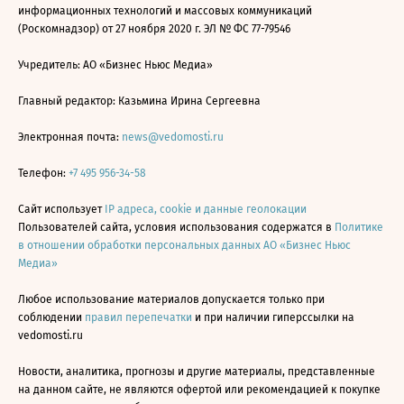
информационных технологий и массовых коммуникаций
(Роскомнадзор) от 27 ноября 2020 г. ЭЛ № ФС 77-79546
Учредитель: АО «Бизнес Ньюс Медиа»
Главный редактор: Казьмина Ирина Сергеевна
Электронная почта:
news@vedomosti.ru
Телефон:
+7 495 956-34-58
Сайт использует
IP адреса, cookie и данные геолокации
Пользователей сайта, условия использования содержатся в
Политике
в отношении обработки персональных данных АО «Бизнес Ньюс
Медиа»
Любое использование материалов допускается только при
соблюдении
правил перепечатки
и при наличии гиперссылки на
vedomosti.ru
Новости, аналитика, прогнозы и другие материалы, представленные
на данном сайте, не являются офертой или рекомендацией к покупке