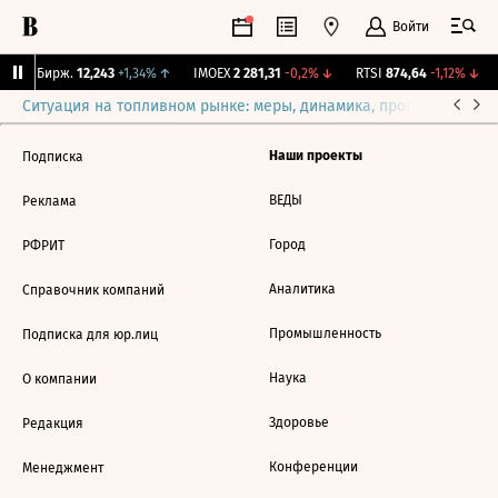
Войти
CNY Бирж.
12,243
+1,34%
↑
IMOEX
2 281,31
-0,2%
↓
RTSI
874,64
-1,12%
↓
Ситуация на топливном рынке: меры, динамика, прогнозы
Выб
Наши проекты
Подписка
ВЕДЫ
Реклама
Город
РФРИТ
Аналитика
Справочник компаний
Промышленность
Подписка для юр.лиц
Наука
О компании
Здоровье
Редакция
Конференции
Менеджмент