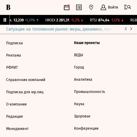
Войти
 Бирж.
12,239
+1,31%
↑
IMOEX
2 281,31
-0,2%
↓
RTSI
874,64
-1,12%
↓
RGBI
Ситуация на топливном рынке: меры, динамика, прогнозы
Выб
Наши проекты
Подписка
ВЕДЫ
Реклама
Город
РФРИТ
Аналитика
Справочник компаний
Промышленность
Подписка для юр.лиц
Наука
О компании
Здоровье
Редакция
Конференции
Менеджмент