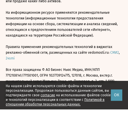
или продаже каких-либо активов.
На информационном ресурсе применяются рекомендательные
технологии (информационные технологии предоставления
информации на основе сбора, систематизации и анализа сведений,
относящихся к предпочтениям пользователей сети «Интернет»,
находящихся на территории Российской Федерации).
Правила применения рекомендательных технологий в виджетах
рекламно-обменной сети, размещенных на сайте vedomosti.ru:
СМИ2
,
24smi
Все права защищены © АО Бизнес Ньюс Медиа, ИНН/КПП
7712108141/771501001, ОГРН 1027739124775, 127018, г. Москва, вн.тер.г.
муниципальный округ Марьина Роща, ул. Полковая, д. 3, стр. 1 1999—
На нашем сайте используются cookie-файлы и технологии
2026
персонализации. Продолжая пользоваться данным сайтом, вы
ОК
подтверждаете свое
согласие
на использование файлов cookie
и технологий персонализации в соответствии с
Политикой в
отношении обработки персональных данных.