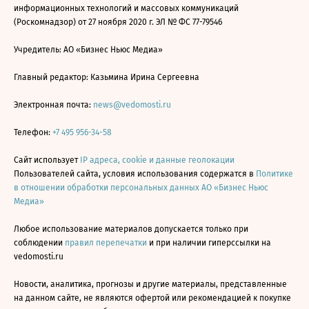
информационных технологий и массовых коммуникаций
(Роскомнадзор) от 27 ноября 2020 г. ЭЛ № ФС 77-79546
Учредитель: АО «Бизнес Ньюс Медиа»
Главный редактор: Казьмина Ирина Сергеевна
Электронная почта:
news@vedomosti.ru
Телефон:
+7 495 956-34-58
Сайт использует
IP адреса, cookie и данные геолокации
Пользователей сайта, условия использования содержатся в
Политике
в отношении обработки персональных данных АО «Бизнес Ньюс
Медиа»
Любое использование материалов допускается только при
соблюдении
правил перепечатки
и при наличии гиперссылки на
vedomosti.ru
Новости, аналитика, прогнозы и другие материалы, представленные
на данном сайте, не являются офертой или рекомендацией к покупке