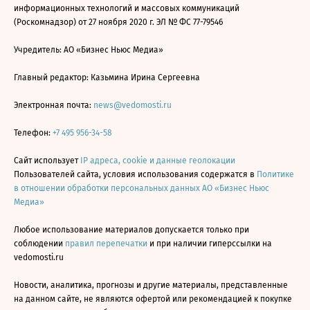
информационных технологий и массовых коммуникаций
(Роскомнадзор) от 27 ноября 2020 г. ЭЛ № ФС 77-79546
Учредитель: АО «Бизнес Ньюс Медиа»
Главный редактор: Казьмина Ирина Сергеевна
Электронная почта:
news@vedomosti.ru
Телефон:
+7 495 956-34-58
Сайт использует
IP адреса, cookie и данные геолокации
Пользователей сайта, условия использования содержатся в
Политике
в отношении обработки персональных данных АО «Бизнес Ньюс
Медиа»
Любое использование материалов допускается только при
соблюдении
правил перепечатки
и при наличии гиперссылки на
vedomosti.ru
Новости, аналитика, прогнозы и другие материалы, представленные
на данном сайте, не являются офертой или рекомендацией к покупке