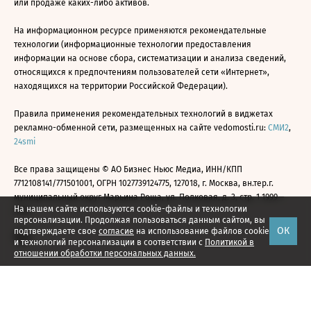
или продаже каких-либо активов.
На информационном ресурсе применяются рекомендательные
технологии (информационные технологии предоставления
информации на основе сбора, систематизации и анализа сведений,
относящихся к предпочтениям пользователей сети «Интернет»,
находящихся на территории Российской Федерации).
Правила применения рекомендательных технологий в виджетах
рекламно-обменной сети, размещенных на сайте vedomosti.ru:
СМИ2
,
24smi
Все права защищены © АО Бизнес Ньюс Медиа, ИНН/КПП
7712108141/771501001, ОГРН 1027739124775, 127018, г. Москва, вн.тер.г.
муниципальный округ Марьина Роща, ул. Полковая, д. 3, стр. 1 1999—
На нашем сайте используются cookie-файлы и технологии
2026
персонализации. Продолжая пользоваться данным сайтом, вы
ОК
подтверждаете свое
согласие
на использование файлов cookie
и технологий персонализации в соответствии с
Политикой в
отношении обработки персональных данных.