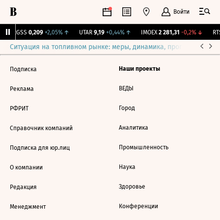
Войти
↑
RGSS
0,209
+2,05%
↑
UTAR
9,19
+0,44%
↑
IMOEX
2 281,31
-0,2%
↓
RTS
Ситуация на топливном рынке: меры, динамика, прогнозы
Выб
Наши проекты
Подписка
ВЕДЫ
Реклама
Город
РФРИТ
Аналитика
Справочник компаний
Промышленность
Подписка для юр.лиц
Наука
О компании
Здоровье
Редакция
Конференции
Менеджмент