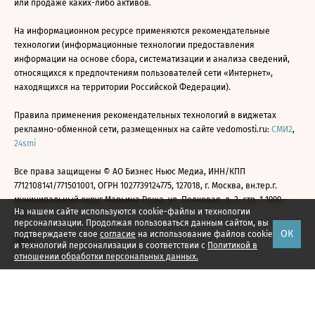
или продаже каких-либо активов.
На информационном ресурсе применяются рекомендательные
технологии (информационные технологии предоставления
информации на основе сбора, систематизации и анализа сведений,
относящихся к предпочтениям пользователей сети «Интернет»,
находящихся на территории Российской Федерации).
Правила применения рекомендательных технологий в виджетах
рекламно-обменной сети, размещенных на сайте vedomosti.ru:
СМИ2
,
24smi
Все права защищены © АО Бизнес Ньюс Медиа, ИНН/КПП
7712108141/771501001, ОГРН 1027739124775, 127018, г. Москва, вн.тер.г.
муниципальный округ Марьина Роща, ул. Полковая, д. 3, стр. 1 1999—
На нашем сайте используются cookie-файлы и технологии
2026
персонализации. Продолжая пользоваться данным сайтом, вы
ОК
подтверждаете свое
согласие
на использование файлов cookie
и технологий персонализации в соответствии с
Политикой в
отношении обработки персональных данных.