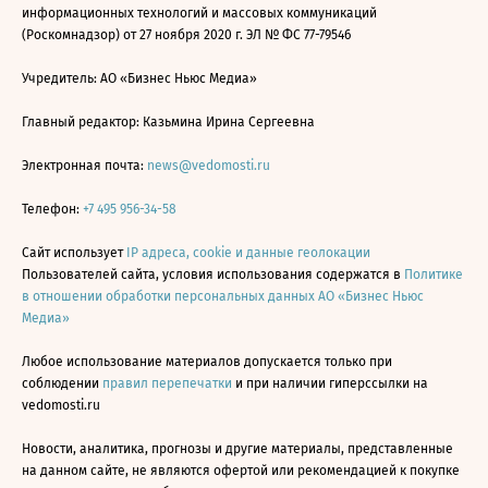
информационных технологий и массовых коммуникаций
(Роскомнадзор) от 27 ноября 2020 г. ЭЛ № ФС 77-79546
Учредитель: АО «Бизнес Ньюс Медиа»
Главный редактор: Казьмина Ирина Сергеевна
Электронная почта:
news@vedomosti.ru
Телефон:
+7 495 956-34-58
Сайт использует
IP адреса, cookie и данные геолокации
Пользователей сайта, условия использования содержатся в
Политике
в отношении обработки персональных данных АО «Бизнес Ньюс
Медиа»
Любое использование материалов допускается только при
соблюдении
правил перепечатки
и при наличии гиперссылки на
vedomosti.ru
Новости, аналитика, прогнозы и другие материалы, представленные
на данном сайте, не являются офертой или рекомендацией к покупке