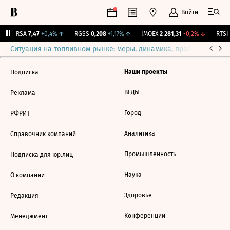
Войти
ARSA
7,47
+0,4%
↑
RGSS
0,208
+1,17%
↑
IMOEX
2 281,31
-0,2%
↓
RTSI
Ситуация на топливном рынке: меры, динамика, прогнозы
Выб
Наши проекты
Подписка
ВЕДЫ
Реклама
Город
РФРИТ
Аналитика
Справочник компаний
Промышленность
Подписка для юр.лиц
Наука
О компании
Здоровье
Редакция
Конференции
Менеджмент