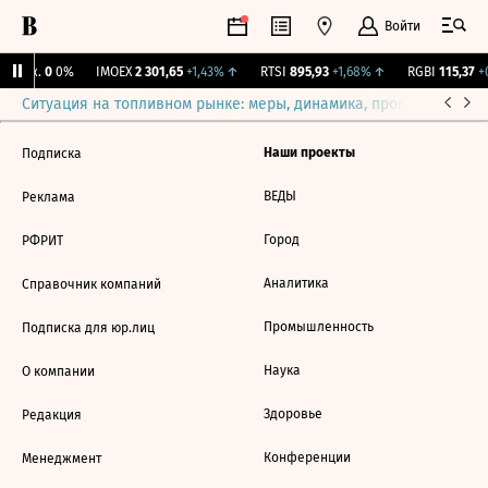
Войти
 Бирж.
0
0%
IMOEX
2 301,65
+1,43%
↑
RTSI
895,93
+1,68%
↑
RGBI
115,37
+0
Ситуация на топливном рынке: меры, динамика, прогнозы
Выб
Наши проекты
Подписка
ВЕДЫ
Реклама
Город
РФРИТ
Аналитика
Справочник компаний
Промышленность
Подписка для юр.лиц
Наука
О компании
Здоровье
Редакция
Конференции
Менеджмент