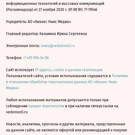
информационных технологий и массовых коммуникаций
(Роскомнадзор) от 27 ноября 2020 г. ЭЛ № ФС 77-79546
Учредитель: АО «Бизнес Ньюс Медиа»
Главный редактор: Казьмина Ирина Сергеевна
Электронная почта:
news@vedomosti.ru
Телефон:
+7 495 956-34-58
Сайт использует
IP адреса, cookie и данные геолокации
Пользователей сайта, условия использования содержатся в
Политике
в отношении обработки персональных данных АО «Бизнес Ньюс
Медиа»
Любое использование материалов допускается только при
соблюдении
правил перепечатки
и при наличии гиперссылки на
vedomosti.ru
Новости, аналитика, прогнозы и другие материалы, представленные
на данном сайте, не являются офертой или рекомендацией к покупке