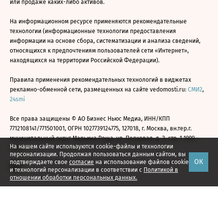
или продаже каких-либо активов.
На информационном ресурсе применяются рекомендательные
технологии (информационные технологии предоставления
информации на основе сбора, систематизации и анализа сведений,
относящихся к предпочтениям пользователей сети «Интернет»,
находящихся на территории Российской Федерации).
Правила применения рекомендательных технологий в виджетах
рекламно-обменной сети, размещенных на сайте vedomosti.ru:
СМИ2
,
24smi
Все права защищены © АО Бизнес Ньюс Медиа, ИНН/КПП
7712108141/771501001, ОГРН 1027739124775, 127018, г. Москва, вн.тер.г.
муниципальный округ Марьина Роща, ул. Полковая, д. 3, стр. 1 1999—
На нашем сайте используются cookie-файлы и технологии
2026
персонализации. Продолжая пользоваться данным сайтом, вы
ОК
подтверждаете свое
согласие
на использование файлов cookie
и технологий персонализации в соответствии с
Политикой в
отношении обработки персональных данных.