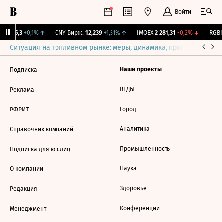
Войти
BI
115,3
+0,1%
↑
CNY Бирж.
12,239
+1,31%
↑
IMOEX
2 281,31
-0,2%
↓
RGBI
Ситуация на топливном рынке: меры, динамика, прогнозы
Выб
Наши проекты
Подписка
ВЕДЫ
Реклама
Город
РФРИТ
Аналитика
Справочник компаний
Промышленность
Подписка для юр.лиц
Наука
О компании
Здоровье
Редакция
Конференции
Менеджмент