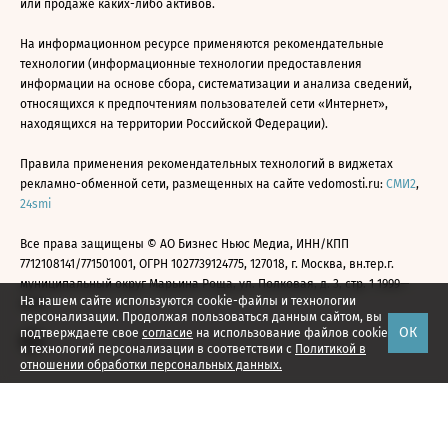
или продаже каких-либо активов.
На информационном ресурсе применяются рекомендательные
технологии (информационные технологии предоставления
информации на основе сбора, систематизации и анализа сведений,
относящихся к предпочтениям пользователей сети «Интернет»,
находящихся на территории Российской Федерации).
Правила применения рекомендательных технологий в виджетах
рекламно-обменной сети, размещенных на сайте vedomosti.ru:
СМИ2
,
24smi
Все права защищены © АО Бизнес Ньюс Медиа, ИНН/КПП
7712108141/771501001, ОГРН 1027739124775, 127018, г. Москва, вн.тер.г.
муниципальный округ Марьина Роща, ул. Полковая, д. 3, стр. 1 1999—
На нашем сайте используются cookie-файлы и технологии
2026
персонализации. Продолжая пользоваться данным сайтом, вы
ОК
подтверждаете свое
согласие
на использование файлов cookie
и технологий персонализации в соответствии с
Политикой в
отношении обработки персональных данных.