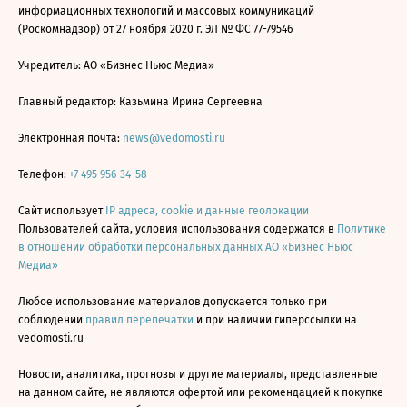
информационных технологий и массовых коммуникаций
(Роскомнадзор) от 27 ноября 2020 г. ЭЛ № ФС 77-79546
Учредитель: АО «Бизнес Ньюс Медиа»
Главный редактор: Казьмина Ирина Сергеевна
Электронная почта:
news@vedomosti.ru
Телефон:
+7 495 956-34-58
Сайт использует
IP адреса, cookie и данные геолокации
Пользователей сайта, условия использования содержатся в
Политике
в отношении обработки персональных данных АО «Бизнес Ньюс
Медиа»
Любое использование материалов допускается только при
соблюдении
правил перепечатки
и при наличии гиперссылки на
vedomosti.ru
Новости, аналитика, прогнозы и другие материалы, представленные
на данном сайте, не являются офертой или рекомендацией к покупке