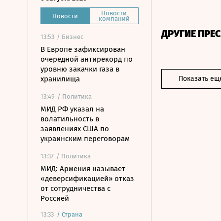
Новости
Новости
компаний
ДРУГИЕ ПРЕ
13:53
/ Бизнес
В Европе зафиксирован
очередной антирекорд по
уровню закачки газа в
хранилища
Показать ещ
13:49
/ Политика
МИД РФ указал на
волатильность в
заявлениях США по
украинским переговорам
13:37
/ Политика
МИД: Армения называет
«деверсификацией» отказ
от сотрудничества с
Россией
13:33
/
Страна