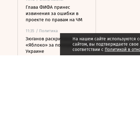
Глава ФИФА принес
извинения за ошибки в
проекте по правам на ЧМ
11:35
/ Политика
Зюганов раскритиковал
На нашем сайте используются c
сайтом, вы подтверждаете свое
«Яблоко» за позицию по
соответствии с
Политикой в отн
Украине
11:29
/ Общество
В вузах появится единый
экзамен по русскому языку
для иностранцев
11:22
/
Спорт
Женский теннисный тур
оптимизирует трансляции
турниров с помощью
нового партнера
11:17
/ Политика
Путин встретился с