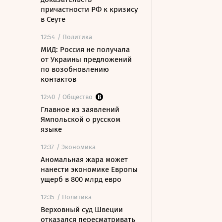
причастности РФ к кризису
в Сеуте
12:54
/ Политика
МИД: Россия не получала
от Украины предложений
по возобновлению
контактов
12:40
/ Общество
Главное из заявлений
Ямпольской о русском
языке
12:37
/ Экономика
Аномальная жара может
нанести экономике Европы
ущерб в 800 млрд евро
12:35
/ Политика
Верховный суд Швеции
отказался пересматривать