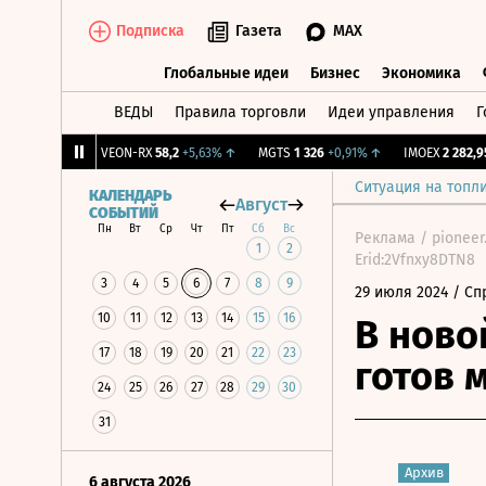
Подписка
Газета
MAX
Глобальные идеи
Бизнес
Экономика
ВЕДЫ
Правила торговли
Идеи управления
Г
Глобальные идеи
Бизнес
Экономик
+0,65%
↑
VEON-RX
58,2
+5,63%
↑
MGTS
1 326
+0,91%
↑
IMOEX
2 282,95
-0
Ситуация на топл
КАЛЕНДАРЬ
Август
СОБЫТИЙ
Пн
Вт
Ср
Чт
Пт
Сб
Вс
Реклама / pioneer
1
2
Erid:2Vfnxy8DTN8
3
4
5
6
7
8
9
29 июля 2024
/ Сп
10
11
12
13
14
15
16
В ново
17
18
19
20
21
22
23
готов 
24
25
26
27
28
29
30
31
Архив
6 августа 2026