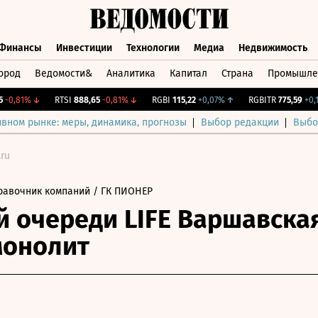
Финансы
Инвестиции
Технологии
Медиа
Недвижимость
ород
Ведомости&
Аналитика
Капитал
Страна
Промышле
а
Финансы
Инвестиции
Технологии
Медиа
Недвижимос
,81%
↓
RTSI
888,65
-0,81%
↓
RGBI
115,22
+0,07%
↑
RGBITR
775,59
+0,1%
ивном рынке: меры, динамика, прогнозы
Выбор редакции
Выбо
.ru
равочник компаний
/ ГК ПИОНЕР
й очереди LIFE Варшавска
монолит