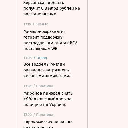
Херсонская область
получит 6,8 млрд рублей на
восстановление
13:19
/ Бизнес
Минэкономразвития
готовит поддержку
пострадавшим от атак ВСУ
поставщикам WB
13:08
/
Город
Все водоемы Англии
оказались загрязнены
«вечными химикатами»
13:05
/ Политика
Миронов призвал снять
«Яблоко» с выборов за
позицию по Украине
13:00
/ Политика
Еврокомиссия не нашла
доказательств