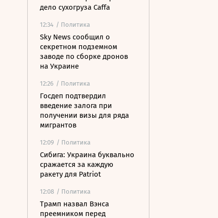
дело сухогруза Caffa
12:34
/ Политика
Sky News сообщил о
секретном подземном
заводе по сборке дронов
на Украине
12:26
/ Политика
Госдеп подтвердил
введение залога при
получении визы для ряда
мигрантов
12:09
/ Политика
Сибига: Украина буквально
сражается за каждую
ракету для Patriot
12:08
/ Политика
Трамп назвал Вэнса
преемником перед