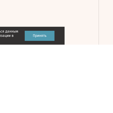
ься данным
Принять
изации в