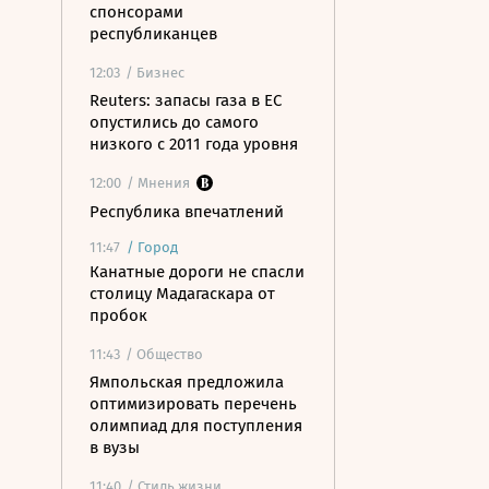
спонсорами
республиканцев
12:03
/ Бизнес
Reuters: запасы газа в ЕС
опустились до самого
низкого с 2011 года уровня
12:00
/ Мнения
Республика впечатлений
11:47
/
Город
Канатные дороги не спасли
столицу Мадагаскара от
пробок
11:43
/ Общество
Ямпольская предложила
оптимизировать перечень
олимпиад для поступления
в вузы
11:40
/ Стиль жизни