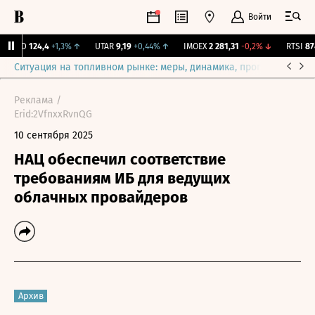
Войти
ABRD
124,4
+1,3%
↑
UTAR
9,19
+0,44%
↑
IMOEX
2 281,31
-0,2%
↓
RTSI
874
Ситуация на топливном рынке: меры, динамика, прогнозы
Выб
Реклама /
Erid:2VfnxxRvnQG
10 сентября 2025
НАЦ обеспечил соответствие
требованиям ИБ для ведущих
облачных провайдеров
Архив