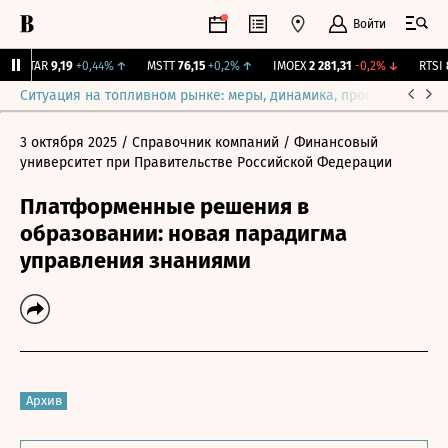
Войти
UTAR
9,19
+0,44%
↑
MSTT
76,15
+0,2%
↑
IMOEX
2 281,31
-0,2%
↓
RTSI
8
Ситуация на топливном рынке: меры, динамика, прогнозы
Выб
3 октября 2025
/ Справочник компаний
/ Финансовый
университет при Правительстве Российской Федерации
Платформенные решения в
образовании: новая парадигма
управления знаниями
Архив