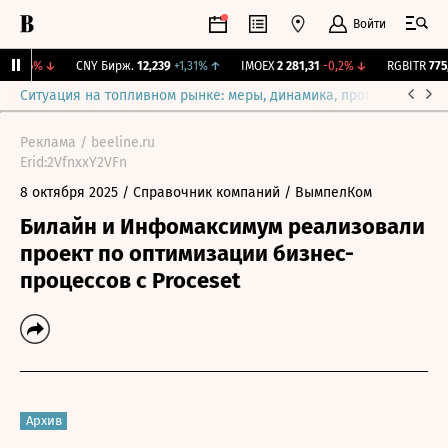
Войти
-0,06%
↓
CNY Бирж.
12,239
+1,31%
↑
IMOEX
2 281,31
-0,2%
↓
RGBITR
775,4
Ситуация на топливном рынке: меры, динамика, прогнозы
Выб
Реклама / beeline.ru
Erid:2VfnxxY2VFn
8 октября 2025
/ Справочник компаний
/ ВымпелКом
Билайн и Инфомаксимум реализовали
проект по оптимизации бизнес-
процессов с Proceset
Архив