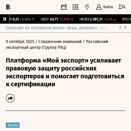
Войти
UTAR
9,21
+0,66%
↑
OKEY
40,71
-0,39%
↓
IMOEX
2 281,31
-0,2%
↓
RTSI
87
Ситуация на топливном рынке: меры, динамика, прогнозы
Выб
9 октября 2025
/ Справочник компаний
/ Российский
экспортный центр (Группа РЭЦ)
Платформа «Мой экспорт» усиливает
правовую защиту российских
экспортеров и помогает подготовиться
к сертификации
Архив