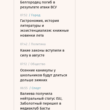
Белгородец погиб в
результате атаки ВСУ
07:52
/
Город
Гастрономия, история
литературы и
экзистенциализм: книжные
новинки лета
07:42
/ Политика
Какие законы вступили в
силу в августе
07:12
/ Общество
Осенние каникулы у
школьников будут длиться
дольше зимних
06:55
/
Спорт
Валиева получила
нейтральный статус ISU,
Заболотный перешел в
медиаклуб Басты