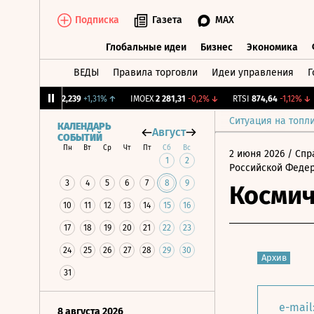
Подписка
Газета
MAX
Глобальные идеи
Бизнес
Экономика
ВЕДЫ
Правила торговли
Идеи управления
Г
Глобальные идеи
Бизнес
Экономик
CNY Бирж.
12,239
+1,31%
↑
IMOEX
2 281,31
-0,2%
↓
RTSI
874,64
-1,12%
↓
Ситуация на топл
КАЛЕНДАРЬ
Август
СОБЫТИЙ
Пн
Вт
Ср
Чт
Пт
Сб
Вс
2 июня 2026
/ Спр
1
2
Российской Феде
3
4
5
6
7
8
9
Космич
10
11
12
13
14
15
16
17
18
19
20
21
22
23
24
25
26
27
28
29
30
Архив
31
e-mail
8 августа 2026