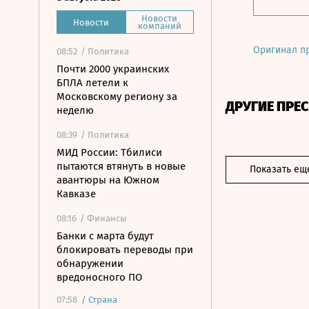
Новости
Новости
компаний
Оригинал п
08:52
/ Политика
Почти 2000 украинских
БПЛА летели к
Московскому региону за
ДРУГИЕ ПРЕ
неделю
08:39
/ Политика
МИД России: Тбилиси
пытаются втянуть в новые
Показать ещ
авантюры на Южном
Кавказе
08:16
/ Финансы
Банки с марта будут
блокировать переводы при
обнаружении
вредоносного ПО
07:58
/
Страна