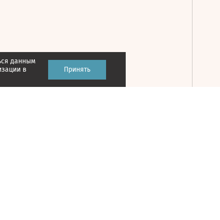
ься данным
Принять
изации в