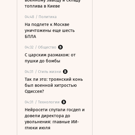
военному заводу и складу
топлива в Киеве
04:48
/ Политика
На подлете к Москве
уничтожены еще шесть
БПЛА
04:32
/ Общество
С царским размахом: от
пушки до бомбы
04:31
/ Стиль жизни
Так ли это: троянский конь
был военной хитростью
Одиссея?
04:31
/ Технологии
Нейросети спутали госдеп и
довели директора до
увольнения: главные ИИ-
глюки июля