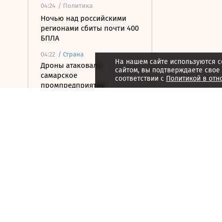
04:24
/ Политика
Ночью над российскими
регионами сбиты почти 400
БПЛА
04:22
/
Страна
На нашем сайте используются c
Дроны атаковали
сайтом, вы подтверждаете свое
самарское
соответствии с
Политикой в отн
промпредприятие
7 августа 2026
21:57
/ Политика
Трамп отпросился уйти
пораньше во время
заседания в госдепе
21:32
/ Политика
Пентагон планирует
провести испытания
системы «Золотой купол» в
конце 2026 года