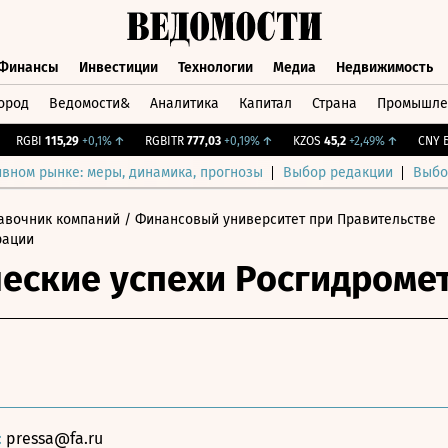
Финансы
Инвестиции
Технологии
Медиа
Недвижимость
ород
Ведомости&
Аналитика
Капитал
Страна
Промышле
а
Финансы
Инвестиции
Технологии
Медиа
Недвижимос
RGBI
115,29
+0,1%
↑
RGBITR
777,03
+0,19%
↑
KZOS
45,2
+2,49%
↑
CNY Бир
ивном рынке: меры, динамика, прогнозы
Выбор редакции
Выбо
авочник компаний
/ Финансовый университет при Правительстве
рации
еские успехи Росгидроме
:
pressa@fa.ru