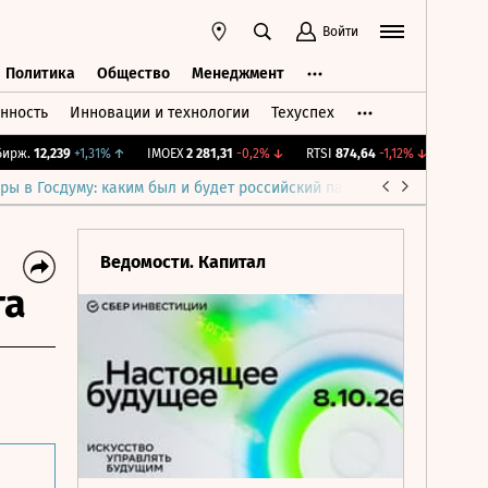
Войти
Политика
Общество
Менеджмент
нность
Инновации и технологии
Техуспех
ть
Политика
Общество
Менеджмент
ж.
12,239
+1,31%
↑
IMOEX
2 281,31
-0,2%
↓
RTSI
874,64
-1,12%
↓
RGBI
115,
ры в Госдуму: каким был и будет российский парламент
Война н
Ведомости. Капитал
та