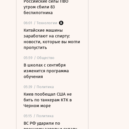
Российские силы ПВО
утром сбили 83
беспилотника
06:01
/ Технологии
Китайские машины
заработают на спирту:
новости, которые вы могли
пропустить
05:59
/ Общество
В школах с сентября
изменится программа
обучения
05:39
/ Политика
Киев пообещал США не
бить по танкерам КТК в
Черном море
05:15
/ Политика
ВС РФ ударили по