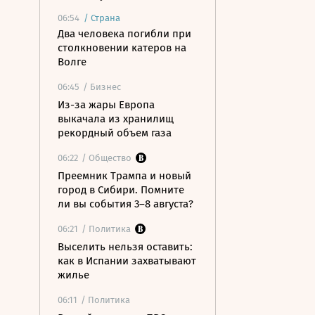
06:54
/
Страна
Два человека погибли при
столкновении катеров на
Волге
06:45
/ Бизнес
Из-за жары Европа
выкачала из хранилищ
рекордный объем газа
06:22
/ Общество
Преемник Трампа и новый
город в Сибири. Помните
ли вы события 3–8 августа?
06:21
/ Политика
Выселить нельзя оставить:
как в Испании захватывают
жилье
06:11
/ Политика